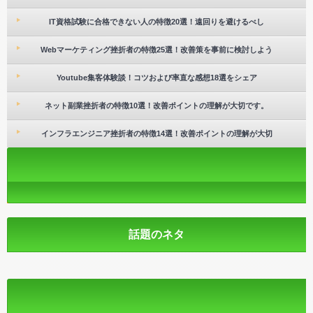
IT資格試験に合格できない人の特徴20選！遠回りを避けるべし
Webマーケティング挫折者の特徴25選！改善策を事前に検討しよう
Youtube集客体験談！コツおよび率直な感想18選をシェア
ネット副業挫折者の特徴10選！改善ポイントの理解が大切です。
インフラエンジニア挫折者の特徴14選！改善ポイントの理解が大切
話題のネタ