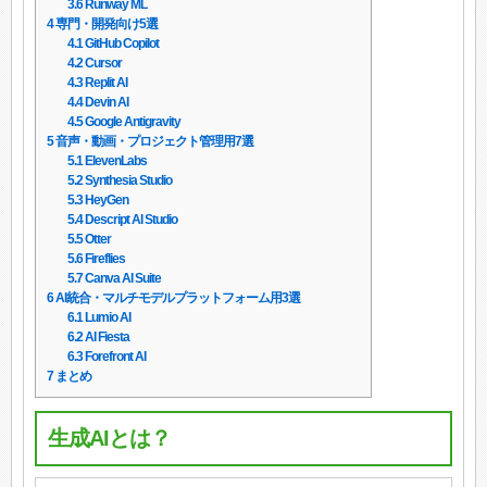
3.6
Runway ML
4
専門・開発向け5選
4.1
GitHub Copilot
4.2
Cursor
4.3
Replit AI
4.4
Devin AI
4.5
Google Antigravity
5
音声・動画・プロジェクト管理用7選
5.1
ElevenLabs
5.2
Synthesia Studio
5.3
HeyGen
5.4
Descript AI Studio
5.5
Otter
5.6
Fireflies
5.7
Canva AI Suite
6
AI統合・マルチモデルプラットフォーム用3選
6.1
Lumio AI
6.2
AI Fiesta
6.3
Forefront AI
7
まとめ
生成AIとは？