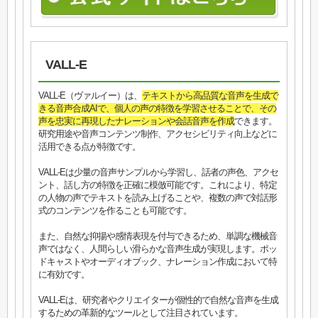
VALL-E
VALL-E（ヴァルイー）は、
テキストから高品質な音声を生成で
きる音声合成AIで、個人の声の特徴を学習させることで、その
声を忠実に再現したナレーションや会話音声を作成
できます。
研究用途や音声コンテンツ制作、アクセシビリティ向上などに
活用できる点が特徴です。
VALL-Eは少量の音声サンプルから学習し、話者の声色、アクセ
ント、話し方の特徴を正確に模倣可能です。これにより、特定
の人物の声でテキストを読み上げることや、複数の声で対話形
式のコンテンツを作ることも可能です。
また、自然な抑揚や感情表現を付与できるため、単調な機械音
声ではなく、人間らしい滑らかな音声生成が実現します。ポッ
ドキャストやオーディオブック、ナレーション作成において特
に有効です。
VALL-Eは、研究者やクリエイターが個性的で自然な音声を生成
するための革新的なツールとして注目されています。