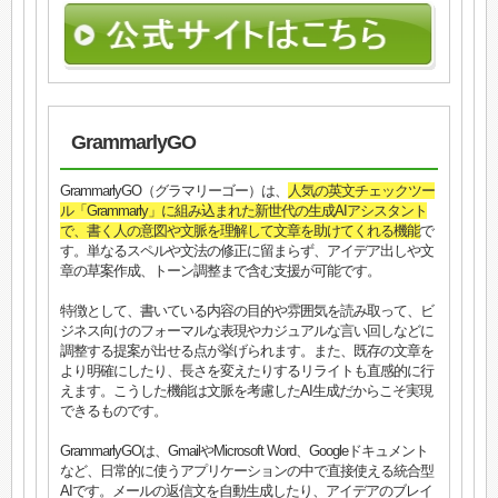
GrammarlyGO
GrammarlyGO（グラマリーゴー）は、
人気の英文チェックツー
ル「Grammarly」に組み込まれた新世代の生成AIアシスタント
で、書く人の意図や文脈を理解して文章を助けてくれる機能
で
す。単なるスペルや文法の修正に留まらず、アイデア出しや文
章の草案作成、トーン調整まで含む支援が可能です。
特徴として、書いている内容の目的や雰囲気を読み取って、ビ
ジネス向けのフォーマルな表現やカジュアルな言い回しなどに
調整する提案が出せる点が挙げられます。また、既存の文章を
より明確にしたり、長さを変えたりするリライトも直感的に行
えます。こうした機能は文脈を考慮したAI生成だからこそ実現
できるものです。
GrammarlyGOは、GmailやMicrosoft Word、Googleドキュメント
など、日常的に使うアプリケーションの中で直接使える統合型
AIです。メールの返信文を自動生成したり、アイデアのブレイ