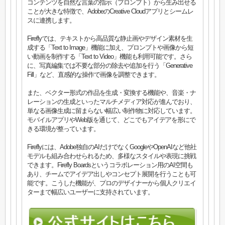
コンテンツを自然な言葉の指示（プロンプト）から生み出せる
ことが大きな特徴で、AdobeのCreative Cloudアプリとシームレ
スに連携します。
Fireflyでは、テキストから高品質な静止画やデザイン素材を生
成する「Text to Image」機能に加え、プロンプトや画像から短
い動画を制作する「Text to Video」機能も利用可能です。さら
に、写真編集では不要な部分の除去や追加を行う「Generative
Fill」など、直感的な操作で画像を調整できます。
また、ベクター形式の作品を生成・変換する機能や、音楽・ナ
レーションの生成といったマルチメディア対応が進んでおり、
単なる画像生成に留まらない幅広い制作物に対応しています。
モバイルアプリやWeb版を通じて、どこでもアイデアを形にで
きる環境が整っています。
Fireflyには、Adobe独自のAIだけでなくGoogleやOpenAIなど他社
モデルも組み合わせられるため、多様なスタイルや表現に挑戦
できます。Firefly Boardsというコラボレーション用のAI空間も
あり、チームでアイデア出しやコンセプト展開を行うことも可
能です。こうした機能が、プロのデザイナーから個人クリエイ
ターまで幅広いユーザーに支持されています。