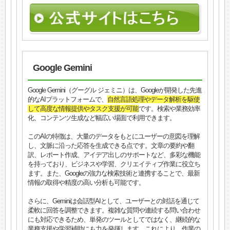
Google Gemini
Google Gemini（グーグル ジェミニ）は、Googleが開発した先進
的なAIプラットフォームで、
自然言語処理やデータ解析を駆使
して高度な情報提供やタスク支援が可能
です。検索や業務効率
化、コンテンツ生成など幅広い場面で利用できます。
このAIの特徴は、大量のデータをもとにユーザーの意図を理解
し、文脈に沿った応答を生成できる点です。文章の要約や翻
訳、レポート作成、アイデア出しのサポートなど、多彩な機能
を持っており、ビジネスや学習、クリエイティブ作業に役立ち
ます。また、Googleの強力な検索技術と連携することで、最新
情報の取得や精度の高い分析も可能です。
さらに、Geminiは会話型AIとして、ユーザーとの対話を通じて
柔軟に回答を調整できます。複雑な質問や連続する問い合わせ
にも対応できるため、単発のツールとしてではなく、継続的な
業務支援や学習補助にも力を発揮します。これにより、作業の