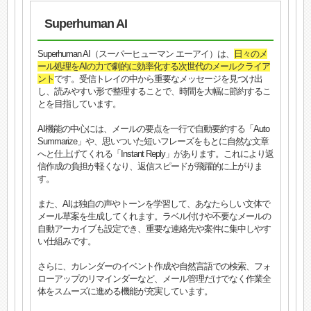
Superhuman AI
Superhuman AI（スーパーヒューマン エーアイ）は、
日々のメ
ール処理をAIの力で劇的に効率化する次世代のメールクライア
ント
です。受信トレイの中から重要なメッセージを見つけ出
し、読みやすい形で整理することで、時間を大幅に節約するこ
とを目指しています。
AI機能の中心には、メールの要点を一行で自動要約する「Auto
Summarize」や、思いついた短いフレーズをもとに自然な文章
へと仕上げてくれる「Instant Reply」があります。これにより返
信作成の負担が軽くなり、返信スピードが飛躍的に上がりま
す。
また、AIは独自の声やトーンを学習して、あなたらしい文体で
メール草案を生成してくれます。ラベル付けや不要なメールの
自動アーカイブも設定でき、重要な連絡先や案件に集中しやす
い仕組みです。
さらに、カレンダーのイベント作成や自然言語での検索、フォ
ローアップのリマインダーなど、メール管理だけでなく作業全
体をスムーズに進める機能が充実しています。