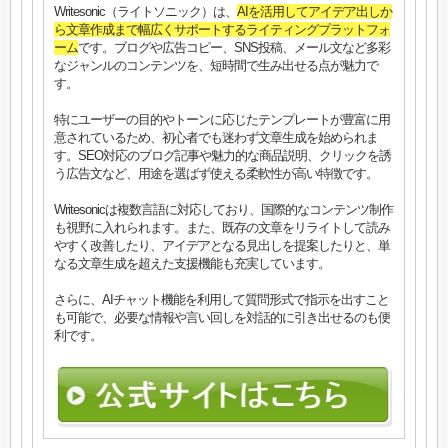
Writesonic（ライトソニック）は、
AIを活用してアイデア出しか
ら文章作成まで幅広くサポートするライティングプラットフォ
ーム
です。ブログや広告コピー、SNS投稿、メール文など多彩
なジャンルのコンテンツを、短時間で生み出せる点が魅力で
す。
特にユーザーの目的やトーンに応じたテンプレートが豊富に用
意されているため、初心者でも迷わず文章生成を始められま
す。SEO対応のブログ記事や魅力的な商品説明、クリックを誘
う広告文など、用途を選ばず使える柔軟性が高い特徴です。
Writesonicは複数言語に対応しており、国際的なコンテンツ制作
も視野に入れられます。また、既存の文章をリライトして読み
やすく改善したり、アイデアとなる見出しを提案したりと、単
なる文章生成を超えた支援機能も充実しています。
さらに、AIチャット機能を利用して質問形式で指示を出すこと
も可能で、必要な情報や言い回しを対話的に引き出せるのも便
利です。