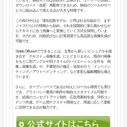
ています。基礎モデルは2022年に公開され、ユーザーが自由に
ダウンロード・改変・再配布できるため、独自のツールやサー
ビスに組み込んで使える点が大きな特徴です。
このAIの中心は「潜在拡散モデル」と呼ばれる仕組みで、まず
ノイズだらけの情報から始め、それを段階的に落ち着かせなが
らテキストに合う画像へと変換していく方式を採用していま
す。そのため、比較的少ない計算資源でも高品質な画像生成が
可能です。
Stable Diffusionでできることは、文章から新しいビジュアルを描
き出す「テキスト→画像生成」にとどまりません。既存の画像
をもとに別アングルや別スタイルのバリエーションを作る「画
像→画像生成」や、不要部分の修正・追加を行う「インペイン
ティング／アウトペインティング」など多彩な編集機能も備え
ています。
さらに、オープンソースであるがゆえにローカル環境でも実行
でき、プライバシー重視の制作や独自カスタマイズも可能で
す。絵画のコンセプトアート制作、広告用素材生成、SNSコン
テンツ作成、ゲーム用テクスチャ開発など、用途に応じて柔軟
に活用できる点が魅力です。