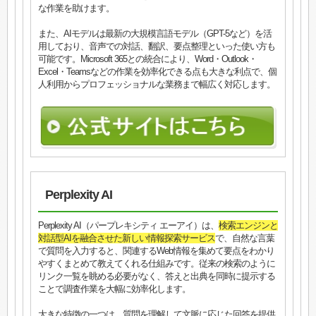
な作業を助けます。
また、AIモデルは最新の大規模言語モデル（GPT-5など）を活
用しており、音声での対話、翻訳、要点整理といった使い方も
可能です。Microsoft 365との統合により、Word・Outlook・
Excel・Teamsなどの作業を効率化できる点も大きな利点で、個
人利用からプロフェッショナルな業務まで幅広く対応します。
Perplexity AI
Perplexity AI（パープレキシティ エーアイ）は、
検索エンジンと
対話型AIを融合させた新しい情報探索サービス
で、自然な言葉
で質問を入力すると、関連するWeb情報を集めて要点をわかり
やすくまとめて教えてくれる仕組みです。従来の検索のように
リンク一覧を眺める必要がなく、答えと出典を同時に提示する
ことで調査作業を大幅に効率化します。
大きな特徴の一つは、質問を理解して文脈に応じた回答を提供