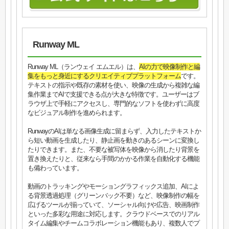
Runway ML
Runway ML（ランウェイ エムエル）は、
AIの力で映像制作と編
集をもっと身近にするクリエイティブプラットフォーム
です。
テキストの指示や既存の素材を使い、映像の生成から複雑な編
集作業までAIで支援できる点が大きな特徴です。ユーザーはブ
ラウザ上で手軽にアクセスし、専門的なソフトを使わずに高度
なビジュアル制作を進められます。
RunwayのAIは単なる画像生成に留まらず、入力したテキストか
ら短い動画を生成したり、静止画を動きのあるシーンに変換し
たりできます。また、不要な被写体を映像から消したり背景を
置き換えたりと、従来なら手間のかかる作業を自動化する機能
も備わっています。
動画のトラッキングやモーショングラフィックス追加、AIによ
る背景透過処理（グリーンバック不要）など、映像制作の幅を
広げるツールが揃っていて、ソーシャル向けや広告、映画制作
といった多彩な用途に対応します。クラウドベースでのリアル
タイム編集やチームコラボレーション機能もあり、複数人でプ