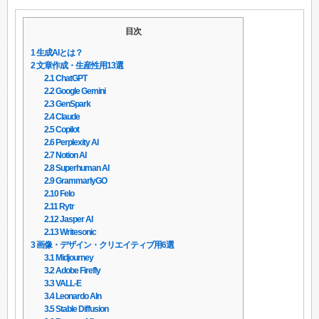
目次
1
生成AIとは？
2
文章作成・生産性用13選
2.1
ChatGPT
2.2
Google Gemini
2.3
GenSpark
2.4
Claude
2.5
Copilot
2.6
Perplexity AI
2.7
Notion AI
2.8
Superhuman AI
2.9
GrammarlyGO
2.10
Felo
2.11
Rytr
2.12
Jasper AI
2.13
Writesonic
3
画像・デザイン・クリエイティブ用6選
3.1
Midjourney
3.2
Adobe Firefly
3.3
VALL-E
3.4
Leonardo AIn
3.5
Stable Diffusion