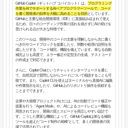
GitHub Copilot（ギットハブ コパイロット）は、
プログラミング
作業をAIでサポートするAIペアプログラマーツールで、コード
を書く開発者の効率を大幅に高めることを目的
としています。
GitHubと主要な統合開発環境（IDE）に直接組み込まれて使え
るため、日々のコーディング作業の流れを崩さずにAIの助けを
受けられる点が大きな特徴です。
このツールは、開発中のコードの文脈を理解しながら次に書く
べき行やコードブロックを提案したり、関数や処理の説明を生
成したりする「コード補完」機能を備えています。単なる自動
補完よりも高度で、エラー修正や定型文の生成、テストコード
の作成まで対応できます。
さらに、Copilot Chatというチャットインターフェースを通じ
て、自然言語で質問しながらコードについて相談することも可
能です。また、Copilot CLIを使えばターミナルから直接AIに編集
や作業指示を出したり、GitHub上のリポジトリ操作を依頼する
ことまでできます。
企業や大規模プロジェクト向けには、AIが自動でコード修正や
提案を行う「Agent Mode」や、AIによるコードレビュー機能も
用意されており、開発の質とスピードを両立しやすい設計で
す。こうした豊富な機能によって、GitHub Copilotは単なる補助
ツールを超えた“コード制作の相棒”として、多くの開発者の現
場で活用されています。