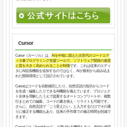
Cursor
Cursor（カーソル）は、
AIを中核に据えた次世代のコードエデ
ィタ兼プログラミング支援ツールで、ソフトウェア開発の速度
と質を大きく高められることが特徴
です。これは従来のエディ
タにAI拡張機能を追加するのではなく、AIが最初から組み込ま
れた開発環境として設計されています。
Cursorはコードを自動補完したり、自然言語の指示からコード
を生成・編集したりできるAI機能を備えています。プロジェク
ト全体を理解したうえで提案するオートコンプリートや、複数
行まとめての編集、コードの書き換え・リライトも可能です。
さらに、自然言語で「こう変えたい」と入力するだけでその通
りに修正する機能もあり、従来の手作業での修正時間を削減で
きます。
Cursorには「Agentモード」と呼ばれる機能もあり、単純な補完