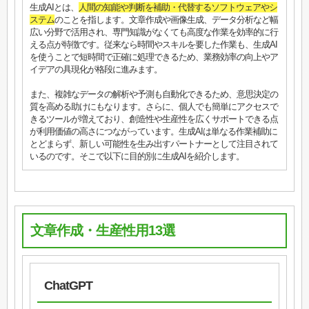
生成AIとは、
人間の知能や判断を補助・代替するソフトウェアやシ
ステム
のことを指します。文章作成や画像生成、データ分析など幅
広い分野で活用され、専門知識がなくても高度な作業を効率的に行
える点が特徴です。従来なら時間やスキルを要した作業も、生成AI
を使うことで短時間で正確に処理できるため、業務効率の向上やア
イデアの具現化が格段に進みます。
また、複雑なデータの解析や予測も自動化できるため、意思決定の
質を高める助けにもなります。さらに、個人でも簡単にアクセスで
きるツールが増えており、創造性や生産性を広くサポートできる点
が利用価値の高さにつながっています。生成AIは単なる作業補助に
とどまらず、新しい可能性を生み出すパートナーとして注目されて
いるのです。そこで以下に目的別に生成AIを紹介します。
文章作成・生産性用13選
ChatGPT