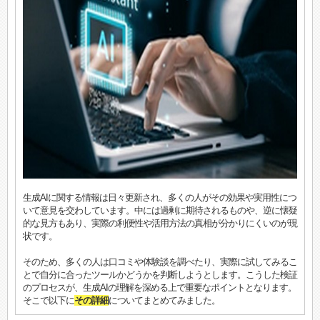
生成AIに関する情報は日々更新され、多くの人がその効果や実用性につ
いて意見を交わしています。中には過剰に期待されるものや、逆に懐疑
的な見方もあり、実際の利便性や活用方法の真相が分かりにくいのが現
状です。
そのため、多くの人は口コミや体験談を調べたり、実際に試してみるこ
とで自分に合ったツールかどうかを判断しようとします。こうした検証
のプロセスが、生成AIの理解を深める上で重要なポイントとなります。
そこで以下に
その詳細
についてまとめてみました。