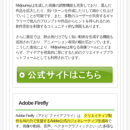
Midjourneyは生成した画像の調整機能も充実しており、選んだ
作品を拡大したり、別パターンを作成したりして細かく仕上げ
ていくことが可能です。また、多数のユーザーが共有するギャ
ラリーで他人のプロンプトや作品からヒントを得られるため、
創作意欲を刺激するコミュニティ的な側面もあります。
さらに最近では、静止画だけでなく短い動画を生成する機能も
追加されており、アニメーション表現の幅が広がっています。
こうした進化により、Midjourneyは単なる画像ツールにとどま
らず、アイデアを視覚的に形にするためのクリエイティブプラ
ットフォームとしても利用されています。
Adobe Firefly
Adobe Firefly（アドビ ファイアフライ）は、
クリエイティブ制
作をAIの力で支援するAdobe公式のジェネレーティブ生成AI
で
す。画像や動画、音声、ベクターグラフィックといった多様な