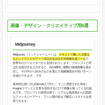
画像・デザイン・クリエイティブ用6選
Midjourney
Midjourney（ミッドジャーニー）は、
テキストで書いた言葉を
もとにイラストやアート作品を生み出すAI画像生成ツール
で、
世界中のクリエイターから支持されています。プロンプトと呼
ばれる指示文を入力すると、AIが瞬時に複数の候補画像を描き
出し、その中から好みのものを選んで高解像度化や別パターン
生成ができます。 です。
基本的な使い方はDiscord上で行い、そこに用意されたBotに
imagineコマンドと文章を送信するだけで画像が返ってくる仕組
みです。プロンプトの表現次第で、リアルな風景画から幻想的
なファンタジーアート、アニメ調の絵まで幅広いスタイルを表
現できます。