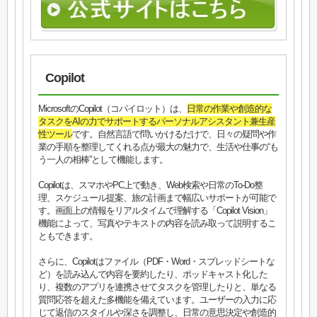
Copilot
MicrosoftのCopilot（コパイロット）は、
日常の作業や創造的な
タスクをAIの力でサポートするパーソナルアシスタント兼生産
性ツール
です。自然言語で問いかけるだけで、日々の疑問や作
業の手順を整理してくれる点が最大の魅力で、生活や仕事の“も
う一人の相棒”として機能します。
Copilotは、スマホやPC上で動き、Web検索や日常のTo-Do整
理、スケジュール提案、旅の計画まで幅広いサポートが可能で
す。画面上の情報をリアルタイムで理解する「Copilot Vision」
機能によって、写真やテキストの内容を読み取って説明するこ
ともできます。
さらに、Copilotはファイル（PDF・Word・スプレッドシートな
ど）を読み込んで内容を要約したり、ポッドキャスト化した
り、複数のアプリを連携させてタスクを管理したりと、単なる
質問応答を超えた多機能を備えています。ユーザーの入力に応
じて返信のスタイルや深さを調整し、日常の意思決定や創造的