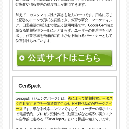
効率化や情報整理の精度向上が期待できます。
加えて、カスタマイズ性の高さも魅力の一つです。用途に応じ
て応答のトーンや形式を調整でき、教育や研究、マーケティン
グ、日常生活の相談まで幅広く活用可能です。Google Geminiは
単なる情報取得ツールにとどまらず、ユーザーの創造性を引き
出し、作業効率を飛躍的に向上させる頼れるパートナーとして
位置付けられています。
GenSpark
GenSpark（ジェンスパーク）は、
AIによって情報検索からタス
ク自動実行までを一気通貫でこなせる次世代型のAIワークスペ
ース
です。単なる検索エンジンではなく、ユーザーの指示１つ
で電話予約、プレゼン資料作成、動画生成など幅広い実タスク
を自律的に進める「Super Agent」という機能を備えています。