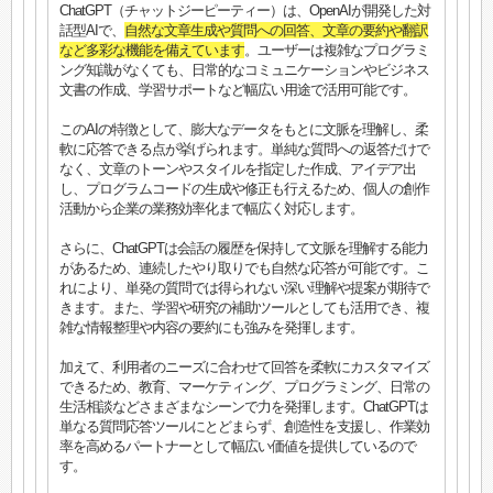
ChatGPT（チャットジーピーティー）は、OpenAIが開発した対
話型AIで、
自然な文章生成や質問への回答、文章の要約や翻訳
など多彩な機能を備えています
。ユーザーは複雑なプログラミ
ング知識がなくても、日常的なコミュニケーションやビジネス
文書の作成、学習サポートなど幅広い用途で活用可能です。
このAIの特徴として、膨大なデータをもとに文脈を理解し、柔
軟に応答できる点が挙げられます。単純な質問への返答だけで
なく、文章のトーンやスタイルを指定した作成、アイデア出
し、プログラムコードの生成や修正も行えるため、個人の創作
活動から企業の業務効率化まで幅広く対応します。
さらに、ChatGPTは会話の履歴を保持して文脈を理解する能力
があるため、連続したやり取りでも自然な応答が可能です。こ
れにより、単発の質問では得られない深い理解や提案が期待で
きます。また、学習や研究の補助ツールとしても活用でき、複
雑な情報整理や内容の要約にも強みを発揮します。
加えて、利用者のニーズに合わせて回答を柔軟にカスタマイズ
できるため、教育、マーケティング、プログラミング、日常の
生活相談などさまざまなシーンで力を発揮します。ChatGPTは
単なる質問応答ツールにとどまらず、創造性を支援し、作業効
率を高めるパートナーとして幅広い価値を提供しているので
す。