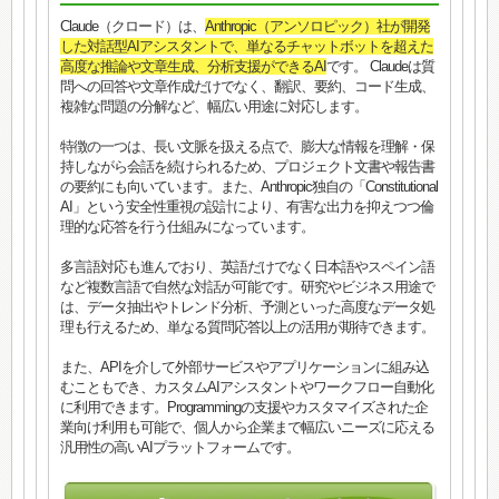
Claude（クロード）は、
Anthropic（アンソロピック）社が開発
した対話型AIアシスタントで、単なるチャットボットを超えた
高度な推論や文章生成、分析支援ができるAI
です。 Claudeは質
問への回答や文章作成だけでなく、翻訳、要約、コード生成、
複雑な問題の分解など、幅広い用途に対応します。
特徴の一つは、長い文脈を扱える点で、膨大な情報を理解・保
持しながら会話を続けられるため、プロジェクト文書や報告書
の要約にも向いています。また、Anthropic独自の「Constitutional
AI」という安全性重視の設計により、有害な出力を抑えつつ倫
理的な応答を行う仕組みになっています。
多言語対応も進んでおり、英語だけでなく日本語やスペイン語
など複数言語で自然な対話が可能です。研究やビジネス用途で
は、データ抽出やトレンド分析、予測といった高度なデータ処
理も行えるため、単なる質問応答以上の活用が期待できます。
また、APIを介して外部サービスやアプリケーションに組み込
むこともでき、カスタムAIアシスタントやワークフロー自動化
に利用できます。Programmingの支援やカスタマイズされた企
業向け利用も可能で、個人から企業まで幅広いニーズに応える
汎用性の高いAIプラットフォームです。