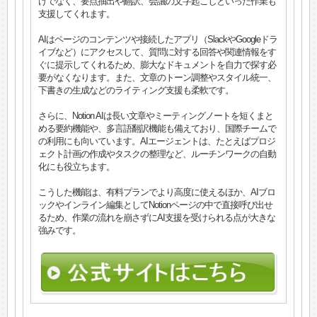
けでなく、要点抽出や翻訳、会議の文字起こしといった作業も
支援してくれます。
AIはページのコンテンツや接続したアプリ（SlackやGoogleドラ
イブなど）にアクセスして、質問に対する回答や関連情報をす
ぐに提示してくれるため、膨大なドキュメントを自力で探す必
要がなくなります。また、文章のトーン調整やスタイル統一、
下書きの生成などのライティング支援も柔軟です。
さらに、Notion AIは長い文章やミーティングノートを短くまと
める要約機能や、多言語翻訳機能も備えており、国際チームで
の利用にも向いています。AIエージェントは、たとえばプロジ
ェクト計画の作成やタスクの整理など、ルーチンワークの自動
化にも役立ちます。
こうした機能は、有料プランでより高度に使えるほか、AIブロ
ックやインライン編集としてNotionページの中で直接呼び出せ
るため、作業の流れを崩さずにAI支援を受けられる点が大きな
強みです。