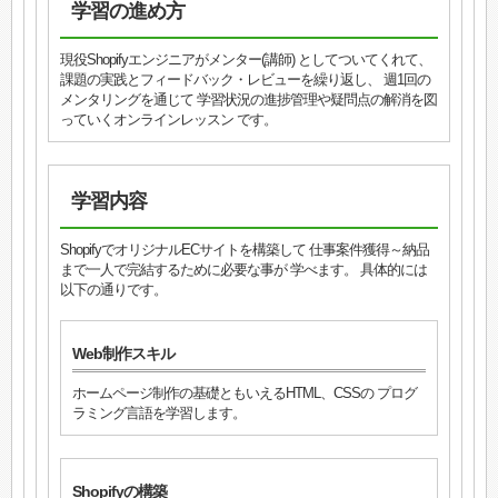
学習の進め方
現役Shopifyエンジニアがメンター(講師) としてついてくれて、
課題の実践とフィードバック・レビューを繰り返し、 週1回の
メンタリングを通じて 学習状況の進捗管理や疑問点の解消を図
っていくオンラインレッスン です。
学習内容
ShopifyでオリジナルECサイトを構築して 仕事案件獲得～納品
まで一人で完結するために必要な事が 学べます。 具体的には
以下の通りです。
Web制作スキル
ホームページ制作の基礎ともいえるHTML、CSSの プログ
ラミング言語を学習します。
Shopifyの構築