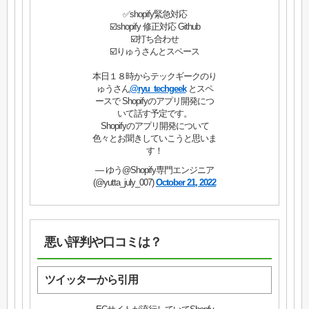
✅shopify緊急対応
☑️shopify 修正対応 Github
☑️打ち合わせ
☑️りゅうさんとスペース
本日１８時からテックギークのり
ゅうさん
@ryu_techgeek
とスペ
ースで Shopifyのアプリ開発につ
いて話す予定です。
Shopifyのアプリ開発について
色々とお聞きしていこうと思いま
す！
— ゆう@Shopify専門エンジニア
(@yutta_july_007)
October 21, 2022
悪い評判や口コミは？
ツイッターから引用