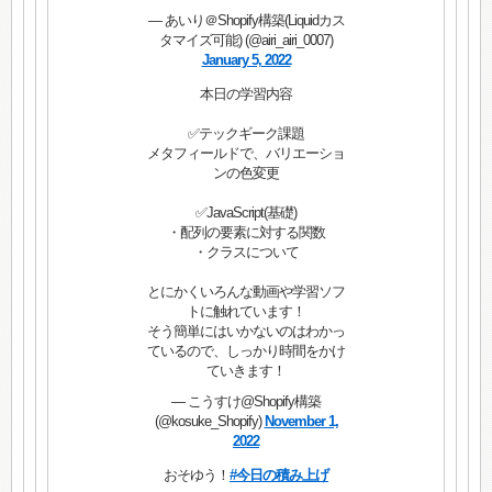
— あいり＠Shopify構築(Liquidカス
タマイズ可能) (@airi_airi_0007)
January 5, 2022
本日の学習内容
✅テックギーク課題
メタフィールドで、バリエーショ
ンの色変更
✅JavaScript(基礎)
・配列の要素に対する関数
・クラスについて
とにかくいろんな動画や学習ソフ
トに触れています！
そう簡単にはいかないのはわかっ
ているので、しっかり時間をかけ
ていきます！
— こうすけ@Shopify構築
(@kosuke_Shopify)
November 1,
2022
おそゆう！
#今日の積み上げ