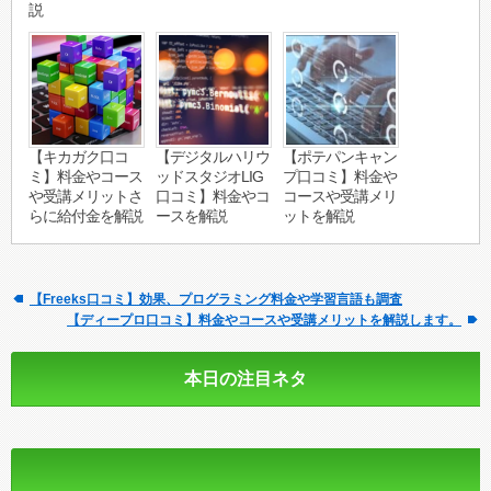
説
【キカガク口コ
【デジタルハリウ
【ポテパンキャン
ミ】料金やコース
ッドスタジオLIG
プ口コミ】料金や
や受講メリットさ
口コミ】料金やコ
コースや受講メリ
らに給付金を解説
ースを解説
ットを解説
【Freeks口コミ】効果、プログラミング料金や学習言語も調査
【ディープロ口コミ】料金やコースや受講メリットを解説します。
本日の注目ネタ