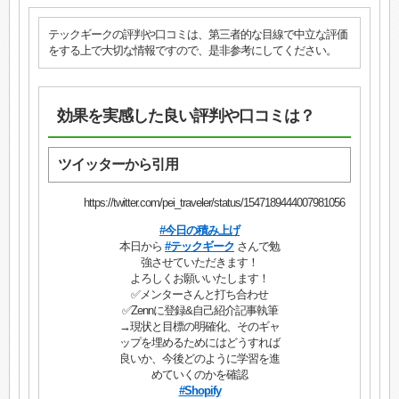
テックギークの評判や口コミは、第三者的な目線で中立な評価
をする上で大切な情報ですので、是非参考にしてください。
効果を実感した良い評判や口コミは？
ツイッターから引用
https://twitter.com/pei_traveler/status/1547189444007981056
#今日の積み上げ
本日から
#テックギーク
さんで勉
強させていただきます！
よろしくお願いいたします！
✅メンターさんと打ち合わせ
✅Zennに登録&自己紹介記事執筆
→現状と目標の明確化、そのギャ
ップを埋めるためにはどうすれば
良いか、今後どのように学習を進
めていくのかを確認
#Shopify