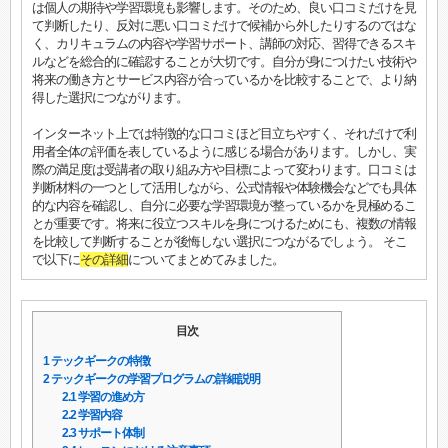
は個人の期待や学習環境も影響します。そのため、良い口コミだけを見
て判断したり、反対に悪い口コミだけで候補から外したりするのではな
く、カリキュラムの内容や学習サポート、講師の対応、習得できるスキ
ルなどを総合的に確認することが大切です。自分が身につけたい技術や
将来の働き方とサービス内容が合っているかを比較することで、より納
得した選択につながります。
インターネット上では特徴的な口コミほど目立ちやすく、それだけで利
用者全体の評価を表しているように感じる場合があります。しかし、実
際の満足度は受講者の取り組み方や目標によって変わります。口コミは
判断材料の一つとして活用しながら、公式情報や体験機会などでも具体
的な内容を確認し、自分に必要な学習環境が整っているかを見極めるこ
とが重要です。将来に役立つスキルを身につけるためにも、複数の情報
を比較して判断することが後悔しない選択につながるでしょう。 そこ
で以下に
その詳細
についてまとめてみました。
目次
1
テックギークの特徴
2
テックギークの学習プログラムの詳細説明
2.1
学習の進め方
2.2
学習内容
2.3
サポート体制