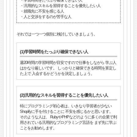
・学習時間をたっぷり確保できない人
・汎用的なスキルを習得することを優先したい人
・就職先に不安を感じる人
・人と交渉をするのが苦手な人
それでは一つ一つ個別に検討していきましょう。
(1)学習時間をたっぷり確保できない人
週20時間の学習時間が目安ですので仕事をしながら 学ぶ人
はかなり厳しいです。 しっかりと確保できる時間を算定し
た上で 入会するかどうかを決定しましょう。
(2)汎用的なスキルを習得することを優先したい人
特にプログラミング初心者は、いきなり学習者が少ない
Shopifyに手を付けることに 不安を感じるかと思います。
そのような人は、 RubyやPHPなどのように多くの企業で利
用されている汎用的なプログラミング言語を まず先に学ぶ
ことをお勧めします。