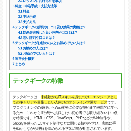
2.4
レッスンにおける注意事項
3
料金・申込手続・支払方法等
3.1
料金
3.2
申込手続
3.3
支払方法
4
テックギークの評判や口コミ及び効果の実態は？
4.1
効果を実感した良い評判や口コミは？
4.2
悪い評判や口コミは？
5
テックギークがお勧めの人とお勧めでない人は？
5.1
お勧めの人とは？
5.2
お勧めでない人とは？
6
運営会社概要
7
まとめ
テックギークの特徴
テックギークは、
未経験からITスキルを身につけ、エンジニアとし
てのキャリアを目指したい人向けのオンライン学習サービス
です。
プログラミングの基礎からWeb開発に必要な技術まで段階的に学べ
るため、これからIT分野へ挑戦したい初心者でも取り組みやすい点
が特徴です。HTML・CSS、JavaScript、PHPなどのWeb制作や、
Shopifyを使ったECサイト制作などに関わる技術を学び、実際に手
を動かしながら理解を深められる学習環境が用意されています。