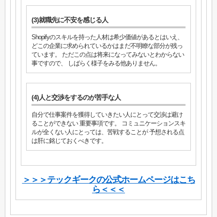
(3)就職先に不安を感じる人
Shopifyのスキルを持った人材は希少価値があるとはいえ、
どこの企業に求められているかはまだ不明瞭な部分が残っ
ています。 ただこの点は将来になってみないとわからない
事ですので、 しばらく様子をみる他ありません。
(4)人と交渉をするのが苦手な人
自分で仕事案件を獲得していきたい人にとって交渉は避け
ることができない 重要事項です。 コミュニケーションスキ
ルが全くない人にとっては、苦戦することが 予想される点
は肝に銘じておくべきです。
＞＞＞テックギークの公式ホームページはこち
ら＜＜＜