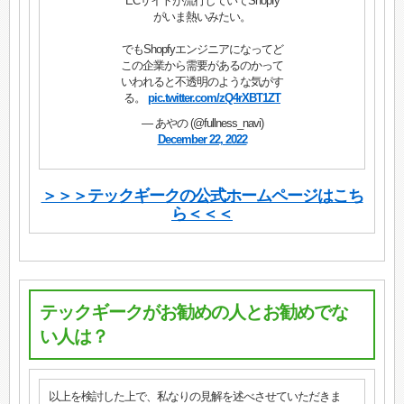
ECサイトが流行していてShopfy
がいま熱いみたい。
でもShopfyエンジニアになってど
この企業から需要があるのかって
いわれると不透明のような気がす
る。
pic.twitter.com/zQ4rXBT1ZT
— あやの (@fullness_navi)
December 22, 2022
＞＞＞テックギークの公式ホームページはこち
ら＜＜＜
テックギークがお勧めの人とお勧めでな
い人は？
以上を検討した上で、私なりの見解を述べさせていただきま