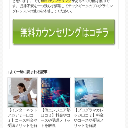
と思います。 でも
無料カウンセリング
があるので心配は無用で
す。 是非不安を一つ残らず解消してテックギークのプログラミン
グレッスンの魅力を体感してください。
↓↓よく一緒に読まれる記事↓↓
【インターネット
【侍エンジニア塾
【プログラマカレ
アカデミー口コ
口コミ】料金やコ
ッジ口コミ】料金
ミ】コース料金や
ースや受講メリッ
やコースや受講メ
受講メリットを解
トを解説
リットを解説