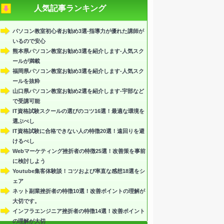
人気記事ランキング
パソコン教室初心者お勧め3選-指導力が優れた講師が
いるので安心
熊本県パソコン教室お勧め3選を紹介します-人気スク
ールが満載
福岡県パソコン教室お勧め3選を紹介します-人気スク
ールを抜粋
山口県パソコン教室お勧め2選を紹介します-宇部など
で受講可能
IT資格試験スクールの選びのコツ16選！最適な環境を
選ぶべし
IT資格試験に合格できない人の特徴20選！遠回りを避
けるべし
Webマーケティング挫折者の特徴25選！改善策を事前
に検討しよう
Youtube集客体験談！コツおよび率直な感想18選をシ
ェア
ネット副業挫折者の特徴10選！改善ポイントの理解が
大切です。
インフラエンジニア挫折者の特徴14選！改善ポイント
の理解が大切