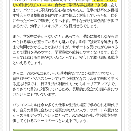
りの目標や現在のスキルに合わせて学習内容を調整できる点
にあり
ます。パソコンに不慣れな初心者はもちろん、仕事の効率化を目指
す社会人や資格取得を目指す人まで幅広く対応しているため、自分
に合ったペースで無理なく学べます。苦手な分野を重点的に学習で
きるので、効率よくスキルアップを目指せるでしょう。
また、学習中に分からないことがあっても、講師に相談しながら進
められる環境が整っているのも魅力です。独学では疑問を解決する
まで時間がかかることがありますが、サポートを受けながら学べる
ことで理解を深めやすく、学習意欲を維持しやすくなります。自分
一人では続ける自信がない人にとっても、安心して取り組める環境
といえるでしょう。
さらに、WordやExcelといった基本的なパソコン操作だけでなく、
資格取得やビジネスシーンで役立つ実践的なスキルまで幅広く学べ
る点も特徴です。日常生活の利便性向上からキャリアアップまで、
さまざまな目的に対応しているため、長期的に役立つ知識を身につ
けたい人にも向いています。
パソコンスキルは今や多くの仕事や生活の場面で求められる時代で
す。自分の目標に合わせて着実に学びたい人や、サポートを受けな
がらスキルアップしたい人にとって、AVIVAは心強い学習環境を提
供してくれるスクールの一つといえるでしょう。