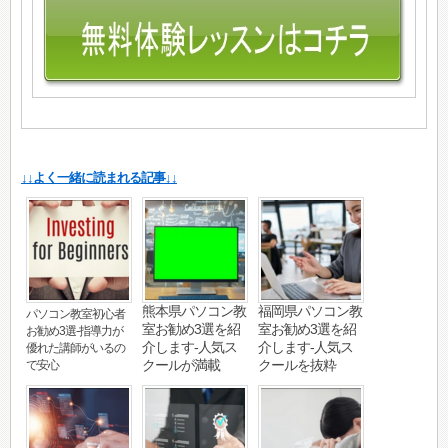
↓↓よく一緒に読まれる記事↓↓
熊本県パソコン教
福岡県パソコン教
パソコン教室初心者
室お勧め3選を紹
室お勧め3選を紹
お勧め3選-指導力が
介します-人気ス
介します-人気ス
優れた講師がいるの
クールが満載
クールを抜粋
で安心