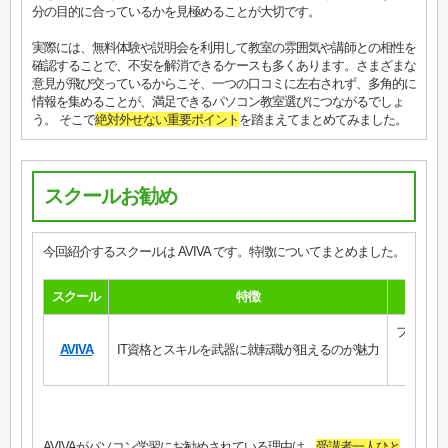
分の目的に合っているかを見極めることが大切です。
実際には、無料体験や説明会を利用して教室の雰囲気や講師との相性を
確認することで、不安を解消できるケースも多くあります。さまざまな
意見が飛び交っているからこそ、一つの口コミに左右されず、多角的に
情報を集めることが、満足できるパソコン教室選びにつながるでしょ
う。 そこで
絶対外せない重要ポイント
を踏まえてまとめてみました。
スクールお勧め
今回紹介するスクールは AVIVA です。特徴についてまとめました。
スクール
特徴
プログラ
AVIVA
IT資格とスキルを武器に就転職が狙えるのが魅力
Of
AVIVAがパソコン学習にお勧めされている理由は、
受講者一人ひと