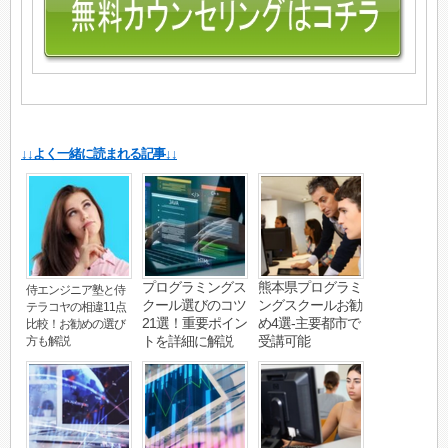
↓↓よく一緒に読まれる記事↓↓
プログラミングス
熊本県プログラミ
侍エンジニア塾と侍
クール選びのコツ
ングスクールお勧
テラコヤの相違11点
21選！重要ポイン
め4選-主要都市で
比較！お勧めの選び
トを詳細に解説
受講可能
方も解説