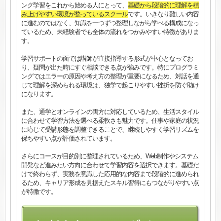
ング学習をこれから始める人にとって、
基礎から段階的に理解を積
み上げやすい環境が整っているスクール
です。いきなり難しい内容
に進むのではなく、知識を一つずつ整理しながら学べる構成になっ
ているため、未経験者でも全体の流れをつかみやすい特徴がありま
す。
学習サポートの面では講師が直接指導する形式が中心となってお
り、疑問が出た時にすぐ相談できる点が強みです。特にプログラミ
ングではエラーの原因や考え方の整理が重要になるため、対話を通
じて理解を深められる環境は、独学で起こりやすい挫折を防ぐ助け
になります。
また、通学とオンラインの両方に対応しているため、生活スタイル
に合わせて学習方法を選べる柔軟さも魅力です。仕事や家庭の状況
に応じて受講形態を調整できることで、継続しやすく学習リズムを
保ちやすい点が評価されています。
さらにコースが目的別に整理されているため、Web制作やシステム
開発など進みたい方向に合わせて学習内容を選択できます。基礎だ
けで終わらず、実務を意識した応用的な内容まで段階的に進められ
るため、キャリア形成を見据えたスキル習得にもつながりやすい点
が特徴です。