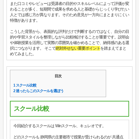
また口コミやレビューは受講者の目的やスキルレベルによって評価が変
わることが多く、短期間で成果を求める人と基礎からじっくり学びたい
人とでは感じ方が異なります。そのため意見が一方向にまとまりにくい
特徴があります。
こうした背景から、表面的な評判だけで判断するのではなく、自分の目
的や学習スタイルを整理しながら比較検討することが重要です。説明会
や体験授業を活用して実際の雰囲気を確かめることで、納得感のある選
択につながります。 そこで
絶対外せない重要ポイント
を踏まえてまと
めてみました。
目次
1
スクール比較
2
迷ったらこのスクールを選ぼう
スクール比較
今回紹介するスクールは Winスクール、キュレオです。
どのスクールも 静岡県の主要都市で授業が受けられるのが 共通点