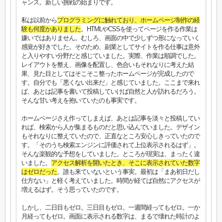
ャンス。新しい挑戦の始まりです。
私は以前から
プログラミングに触れており、ホームページ制作の経
験も何度かありました
。HTMLやCSSを使ってページを作る作業は
嫌いではありません。むしろ、画面の中で少しずつ形になっていく
感覚が好きでした。そのため、副業としてサイトを作る仕事は意外
と入りやすい分野だと感じていました。実際、作業は順調でした。
レイアウトを整え、画像を配置し、色合いもそれなりに考えた結
果、見た目としてはそこそこ整ったホームページが完成したので
す。自分でも「悪くない出来だ」と感じていました。ここまで来れ
ば、あとは記事を書いて投稿していけば自然と人が訪れるだろう。
そんな甘い考えを抱いていたのも事実です。
ホームページさえ作ってしまえば、あとは記事を淡々と投稿してい
れば、検索から人が集まるものだと思い込んでいました。デザイン
もそれなりに整えていたので、正直なところ安心しきっていたので
す。「そのうち検索エンジンに評価されて上位表示されるはず」。
そんな楽観的な予想をしていました。ところが現実は、まったく違
いました。
アクセス解析を開いたとき、そこに表示されていた数字
はゼロだった
。誰も来ていないという事実。最初は「まあ初日だし
仕方ない」と軽く考えていました。時間が経てば自然にアクセスが
増えるはず。そう思っていたのです。
しかし、二日目もゼロ。三日目もゼロ。一週間経ってもゼロ。一か
月経ってもゼロ。画面に表示される数字は、まるで壊れた時計のよ