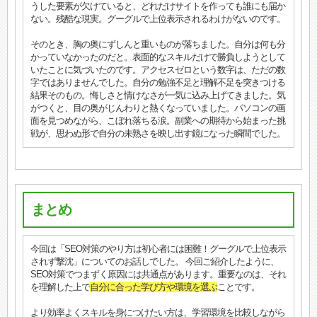
うした要素が欠けていると、どれだけサイトを作っても誰にも届か
ない。残酷な現実。グーグルで上位表示されるわけがないのです。
そのとき、胸の奥にずしんと重いものが落ちました。自分は何も分
かっていなかったのだと。表面的なスキルだけで勝負しようとして
いたことに気づいたのです。アクセスゼロという数字は、ただの数
字ではありませんでした。自分の勉強不足と理解不足を突きつける
結果そのもの。悔しさと情けなさが一気に込み上げてきました。気
がつくと、目の奥がじんわりと熱くなっていました。パソコンの画
面を見つめながら、こぼれ落ちる涙。副業への期待から始まった挑
戦が、思わぬ形で自分の未熟さを映し出す鏡になった瞬間でした。
まとめ
今回は「SEO対策のやり方は初心者には困難！グーグルで上位表示
されず撃沈」についてのお話しでした。 今回ご紹介したように、
SEO対策でつまずく原因には共通点があります。重要なのは、それ
を理解した上で
自分に合った学び方や環境を選ぶ
ことです。
より効率よくスキルを身につけたい方は、学習環境を比較しながら