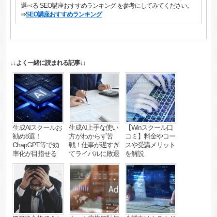
選べる SEO講座おすすめランキング を参考にしてみてください。
⇒
SEO講座おすすめランキング
↓↓よく一緒に読まれる記事↓↓
生成AIスクールお
生成AI上手な使い
【Winスクール口
勧め8選！
方がわからず苦
コミ】料金やコー
ChapGPT等で効
戦！仕事が遅すぎ
スや受講メリット
率化が目指せる
てライバルに敗退
を解説