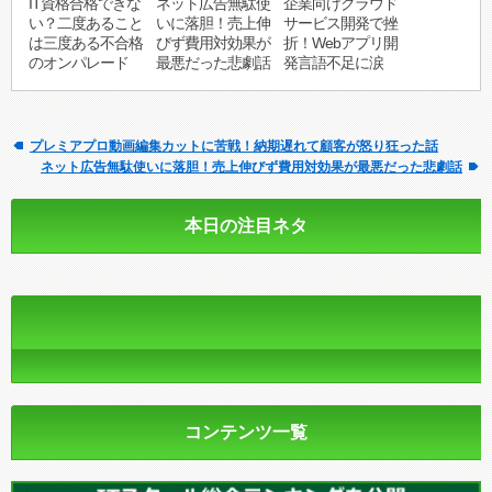
IT資格合格できな
ネット広告無駄使
企業向けクラウド
い？二度あること
いに落胆！売上伸
サービス開発で挫
は三度ある不合格
びず費用対効果が
折！Webアプリ開
のオンパレード
最悪だった悲劇話
発言語不足に涙
プレミアプロ動画編集カットに苦戦！納期遅れて顧客が怒り狂った話
ネット広告無駄使いに落胆！売上伸びず費用対効果が最悪だった悲劇話
本日の注目ネタ
コンテンツ一覧