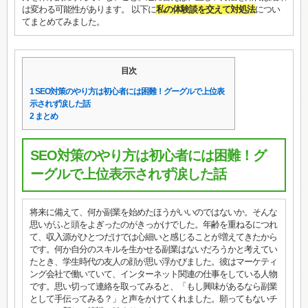
は変わる可能性があります。 以下に
私の体験談を交えて対処法
につい
てまとめてみました。
目次
1
SEO対策のやり方は初心者には困難！グーグルで上位表
示されず涙した話
2
まとめ
SEO対策のやり方は初心者には困難！グ
ーグルで上位表示されず涙した話
将来に備えて、何か副業を始めたほうがいいのではないか。そんな
思いがふと頭をよぎったのがきっかけでした。年齢を重ねるにつれ
て、収入源がひとつだけでは心細いと感じることが増えてきたから
です。何か自分のスキルを生かせる副業はないだろうかと考えてい
たとき、学生時代の友人の顔が思い浮かびました。彼はマーケティ
ング会社で働いていて、インターネット関連の仕事をしている人物
です。思い切って連絡を取ってみると、「もし興味があるなら副業
として手伝ってみる？」と声をかけてくれました。願ってもないチ