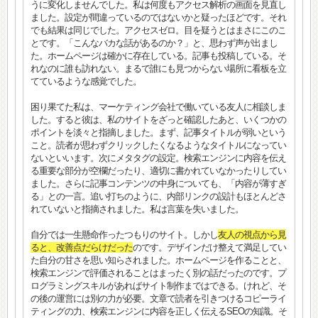
うに変化しませんでした。私は何度もアクセス解析の画面を見直し
ました。設定が間違っているのではないかと疑ったほどです。それ
でも結果は同じでした。アクセスゼロ。目を疑うとはまさにこのこ
とです。「こんなバカな話があるのか？」と、思わず声が出まし
た。ホームページは確かに存在している。記事も投稿している。そ
れなのに誰も訪れない。まるで誰にも見つからない場所に看板を立
てているような感覚でした。
困り果てた私は、マーケティング会社で働いている友人に相談しま
した。すると彼は、私のサイトをざっと確認したあと、いくつかの
ポイントを淡々と指摘しました。まず、記事タイトルが弱いという
こと。読者が思わずクリックしたくなるようなタイトルになってい
ないといいます。次にメタタグの設定。検索エンジンに内容を伝え
る重要な部分が空欄だったり、適切に書かれていなかったりしてい
ました。さらに記事コンテンツの中身についても、「内容が薄すぎ
る」との一言。追い打ちのように、内部リンクの設計もほとんどさ
れていないと指摘されました。私は言葉を失いました。
自分では一生懸命作ったつもりのサイト。しかし
友人の視点から見
ると、改善点だらけだった
のです。デザインだけ整えて満足してい
た自分の甘さを思い知らされました。ホームページを作ることと、
検索エンジンで評価されることはまったく別の話だったのです。プ
ログラミングスキルがあればサイト制作まではできる。けれど、そ
の後の運営には別の力が必要。文章で読者を引きつけるコピーライ
ティングの力、検索エンジンに内容を正しく伝えるSEOの知識。そ