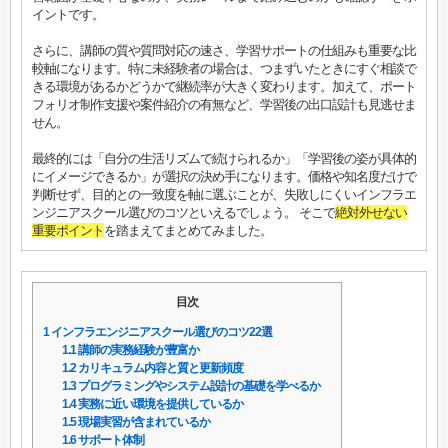
イントです。
さらに、講師の質や質問対応の速さ、学習サポートの仕組みも重要な比
較軸になります。特に未経験者の場合は、つまずいたときにすぐ相談で
きる環境があるかどうかで継続率が大きく変わります。加えて、ポート
フォリオ制作支援や案件紹介の有無など、学習後の出口設計も見逃せま
せん。
最終的には「自分の生活リズムで続けられるか」「学習後の姿が具体的
にイメージできるか」が選択の決め手になります。価格や知名度だけで
判断せず、目的との一致度を軸に選ぶことが、失敗しにくいインフラエ
ンジニアスクール選びのコツといえるでしょう。 そこで
絶対外せない
重要ポイント
を踏まえてまとめてみました。
目次
1
インフラエンジニアスクール選びのコツ22選
1.1
講師の実務経験が豊富か
1.2
カリキュラム内容と質と更新頻度
1.3
プログラミングやシステム設計の基礎を学べるか
1.4
実務に近い環境を提供しているか
1.5
現場実習が含まれているか
1.6
サポート体制