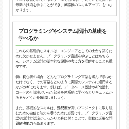
最新の技術を学ぶことができ、就職後のスキルアップにもつな
がります。
プログラミングやシステム設計の基礎を
学べるか
これらの基礎的なスキルは、エンジニアとしての土台を築くた
めに欠かせません。プログラミング言語を学ぶことはもちろ
ん、システム設計の基本的な原則や考え方を理解することも重
要です。
特に初心者の場合、どんなプログラミング言語を選んで学ぶか
だけでなく、その言語をどのように実際のシステムに適用する
かがカギになります。例えば、データベース設計やAPI設計、
コードの可読性といった部分を体系的に学べるカリキュラムが
あるかどうかを確認しましょう。
また、基礎的なスキルは、難易度が高いプロジェクトに取り組
むための自信と能力を養うために必要です。プログラミング言
語や設計方法論がしっかりと身に付くことで、実務に必要な問
題解決能力も高まります。