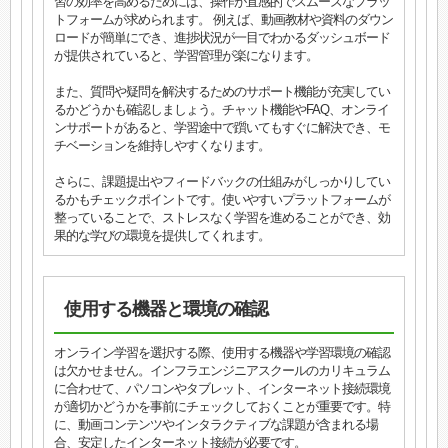
習の効率を高めるためには、操作が直感的でスムーズなプラッ
トフォームが求められます。 例えば、動画教材や資料のダウン
ロードが簡単にでき、進捗状況が一目でわかるダッシュボード
が提供されていると、学習管理が楽になります。
また、質問や疑問を解決するためのサポート機能が充実してい
るかどうかも確認しましょう。チャット機能やFAQ、オンライ
ンサポートがあると、学習途中で躓いてもすぐに解決でき、モ
チベーションを維持しやすくなります。
さらに、課題提出やフィードバックの仕組みがしっかりしてい
るかもチェックポイントです。使いやすいプラットフォームが
整っていることで、ストレスなく学習を進めることができ、効
果的な学びの環境を提供してくれます。
使用する機器と環境の確認
オンライン学習を選択する際、使用する機器や学習環境の確認
は欠かせません。インフラエンジニアスクールのカリキュラム
に合わせて、パソコンやタブレット、インターネット接続環境
が適切かどうかを事前にチェックしておくことが重要です。特
に、動画コンテンツやインタラクティブな課題が含まれる場
合、安定したインターネット接続が必要です。