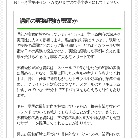
おくべき重要ポイント がありますので是非参考にしてください。
講師の実務経験が豊富か
講師が実務経験を持っているかどうかは、学べる内容の深さや
実用性に大きく影響します。理論的な知識だけでなく、現場で
の実際の課題にどのように取り組むか、どのようなツールや技
術が日々の業務で役立つのか、実際に経験した事例を交えた指
導が受けられる点は非常に大きなメリットです。
実務経験豊富な講師は、スクールでの学びをただの知識の習得
に留めることなく、現場に即したスキルや考え方を教えてくれ
ます。特に、仕事で遭遇しがちなトラブルや効率的な業務の進
め方、クライアント対応のコツなど、スクールのカリキュラム
に含まれていない部分までアドバイスをもらえる可能性もあり
ます。
また、業界の最新動向を把握しているため、将来有望な技術や
トレンドについても教えてもらえることが多いです。さらに、
実務経験のある講師は、学習後の就職活動や転職活動にも有益
なサポートを提供してくれることがあります。
過去の業務経験に基づいた具体的なアドバイスや、業界内での