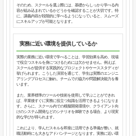
そのため、スクールを選ぶ際には、基礎からしっかり学べる内
容が組み込まれているかどうかを確認することが大切です。特
に、講義内容が段階的に学べるようになっていると、スムーズ
にスキルアップが可能となります。
実務に近い環境を提供しているか
実際の業務に近い環境で学べることは、学習効果を高め、現場
で役立つスキルを身につけるためには欠かせません。例えば、
スクールが提供する実践的なプロジェクトやケーススタディが
挙げられます。こうした演習を通じて、学生は実際のエンジニ
アリングプロセスに触れ、チームでの協力や問題解決能力を養
います。
また、業界標準のツールや技術を使用して学ぶことができれ
ば、卒業後すぐに実務に役立つ知識を活用できるようになりま
す。さらに、スクール内での模擬開発環境や、クライアント向
けのシステム開発などのシナリオを体験できる場合、より現実
的な学びが得られます。
これにより、学んだスキルを即座に活用できる準備が整い、就
職活動時にも大きなアドバンテージとなります。実務に近い環