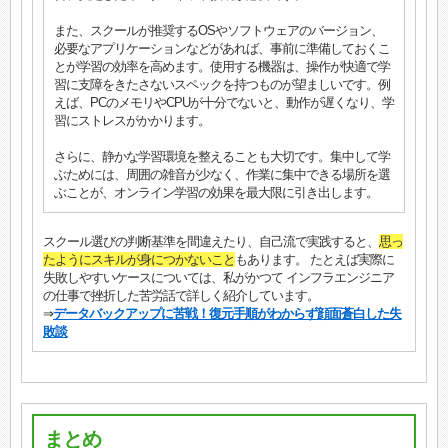
また、スクールが推奨するOSやソフトウェアのバージョン、
必要なアプリケーションなどがあれば、事前に準備しておくこ
とが学習の効率を高めます。使用する機器は、操作が快適で学
習に支障をきたさないスペックを持つものが望ましいです。例
えば、PCのメモリやCPUが十分でないと、動作が遅くなり、学
習にストレスがかかります。
さらに、静かな学習環境を整えることも大切です。集中して学
ぶためには、周囲の雑音が少なく、作業に集中できる場所を選
ぶことが、オンライン学習の効果を最大限に引き出します。
スクール選びの判断基準を間違えたり、自己流で実践すると、
思っ
たようにスキルが身につかないこと
もあります。 たとえば実際に
失敗しやすいケースについては、私がかつて インフラエンジニア
の仕事で挫折した苦労話で詳しく紹介しています。
⇒
データバックアップに苦戦！復元手順がわからず顔面蒼白した失
敗談
まとめ