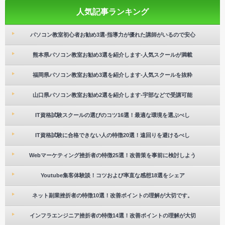
人気記事ランキング
パソコン教室初心者お勧め3選-指導力が優れた講師がいるので安心
熊本県パソコン教室お勧め3選を紹介します-人気スクールが満載
福岡県パソコン教室お勧め3選を紹介します-人気スクールを抜粋
山口県パソコン教室お勧め2選を紹介します-宇部などで受講可能
IT資格試験スクールの選びのコツ16選！最適な環境を選ぶべし
IT資格試験に合格できない人の特徴20選！遠回りを避けるべし
Webマーケティング挫折者の特徴25選！改善策を事前に検討しよう
Youtube集客体験談！コツおよび率直な感想18選をシェア
ネット副業挫折者の特徴10選！改善ポイントの理解が大切です。
インフラエンジニア挫折者の特徴14選！改善ポイントの理解が大切