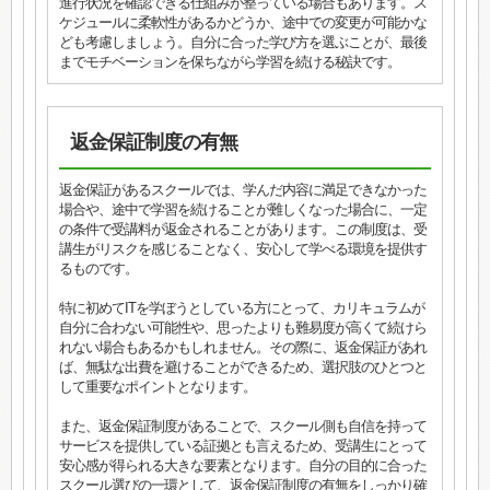
進行状況を確認できる仕組みが整っている場合もあります。ス
ケジュールに柔軟性があるかどうか、途中での変更が可能かな
ども考慮しましょう。自分に合った学び方を選ぶことが、最後
までモチベーションを保ちながら学習を続ける秘訣です。
返金保証制度の有無
返金保証があるスクールでは、学んだ内容に満足できなかった
場合や、途中で学習を続けることが難しくなった場合に、一定
の条件で受講料が返金されることがあります。この制度は、受
講生がリスクを感じることなく、安心して学べる環境を提供す
るものです。
特に初めてITを学ぼうとしている方にとって、カリキュラムが
自分に合わない可能性や、思ったよりも難易度が高くて続けら
れない場合もあるかもしれません。その際に、返金保証があれ
ば、無駄な出費を避けることができるため、選択肢のひとつと
して重要なポイントとなります。
また、返金保証制度があることで、スクール側も自信を持って
サービスを提供している証拠とも言えるため、受講生にとって
安心感が得られる大きな要素となります。自分の目的に合った
スクール選びの一環として、返金保証制度の有無をしっかり確