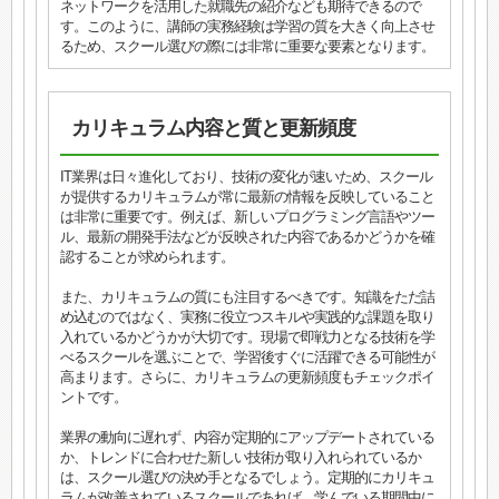
ネットワークを活用した就職先の紹介なども期待できるので
す。このように、講師の実務経験は学習の質を大きく向上させ
るため、スクール選びの際には非常に重要な要素となります。
カリキュラム内容と質と更新頻度
IT業界は日々進化しており、技術の変化が速いため、スクール
が提供するカリキュラムが常に最新の情報を反映していること
は非常に重要です。例えば、新しいプログラミング言語やツー
ル、最新の開発手法などが反映された内容であるかどうかを確
認することが求められます。
また、カリキュラムの質にも注目するべきです。知識をただ詰
め込むのではなく、実務に役立つスキルや実践的な課題を取り
入れているかどうかが大切です。現場で即戦力となる技術を学
べるスクールを選ぶことで、学習後すぐに活躍できる可能性が
高まります。さらに、カリキュラムの更新頻度もチェックポイ
ントです。
業界の動向に遅れず、内容が定期的にアップデートされている
か、トレンドに合わせた新しい技術が取り入れられているか
は、スクール選びの決め手となるでしょう。定期的にカリキュ
ラムが改善されているスクールであれば、学んでいる期間中に