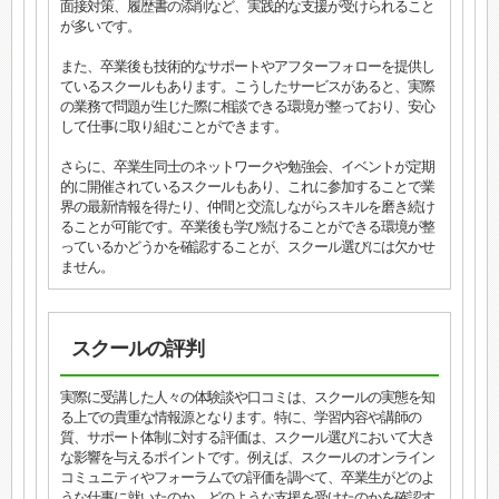
面接対策、履歴書の添削など、実践的な支援が受けられること
が多いです。
また、卒業後も技術的なサポートやアフターフォローを提供し
ているスクールもあります。こうしたサービスがあると、実際
の業務で問題が生じた際に相談できる環境が整っており、安心
して仕事に取り組むことができます。
さらに、卒業生同士のネットワークや勉強会、イベントが定期
的に開催されているスクールもあり、これに参加することで業
界の最新情報を得たり、仲間と交流しながらスキルを磨き続け
ることが可能です。卒業後も学び続けることができる環境が整
っているかどうかを確認することが、スクール選びには欠かせ
ません。
スクールの評判
実際に受講した人々の体験談や口コミは、スクールの実態を知
る上での貴重な情報源となります。特に、学習内容や講師の
質、サポート体制に対する評価は、スクール選びにおいて大き
な影響を与えるポイントです。例えば、スクールのオンライン
コミュニティやフォーラムでの評価を調べて、卒業生がどのよ
うな仕事に就いたのか、どのような支援を受けたのかを確認す