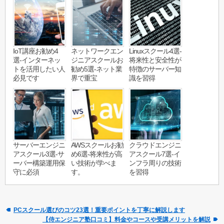
IoT講座お勧め4
ネットワークエン
Linuxスクール4選-
選-インターネッ
ジニアスクールお
将来性と安全性が
トを活用したい人
勧め5選-ネット業
特徴のサーバー知
必見です
界で重宝
識を習得
サーバーエンジニ
AWSスクールお勧
クラウドエンジニ
アスクール3選-サ
め6選-将来性が高
アスクール7選-イ
ーバー構築運用保
い技術が学べま
ンフラ周りの技術
守に必須
す。
を習得
PCスクール選びのコツ23選！重要ポイントを丁寧に解説します
【侍エンジニア塾口コミ】料金やコースや受講メリットを解説