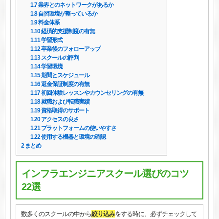
1.7
業界とのネットワークがあるか
1.8
自習環境が整っているか
1.9
料金体系
1.10
経済的支援制度の有無
1.11
学習形式
1.12
卒業後のフォローアップ
1.13
スクールの評判
1.14
学習環境
1.15
期間とスケジュール
1.16
返金保証制度の有無
1.17
初回体験レッスンやカウンセリングの有無
1.18
就職および転職実績
1.19
資格取得のサポート
1.20
アクセスの良さ
1.21
プラットフォームの使いやすさ
1.22
使用する機器と環境の確認
2
まとめ
インフラエンジニアスクール選びのコツ
22選
数多くのスクールの中から
絞り込み
をする時に、必ずチェックして