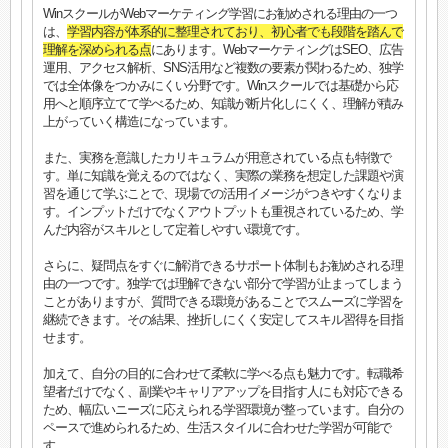
WinスクールがWebマーケティング学習にお勧めされる理由の一つ
は、
学習内容が体系的に整理されており、初心者でも段階を踏んで
理解を深められる点
にあります。WebマーケティングはSEO、広告
運用、アクセス解析、SNS活用など複数の要素が関わるため、独学
では全体像をつかみにくい分野です。Winスクールでは基礎から応
用へと順序立てて学べるため、知識が断片化しにくく、理解が積み
上がっていく構造になっています。
また、実務を意識したカリキュラムが用意されている点も特徴で
す。単に知識を覚えるのではなく、実際の業務を想定した課題や演
習を通じて学ぶことで、現場での活用イメージがつきやすくなりま
す。インプットだけでなくアウトプットも重視されているため、学
んだ内容がスキルとして定着しやすい環境です。
さらに、疑問点をすぐに解消できるサポート体制もお勧めされる理
由の一つです。独学では理解できない部分で学習が止まってしまう
ことがありますが、質問できる環境があることでスムーズに学習を
継続できます。その結果、挫折しにくく安定してスキル習得を目指
せます。
加えて、自分の目的に合わせて柔軟に学べる点も魅力です。転職希
望者だけでなく、副業やキャリアアップを目指す人にも対応できる
ため、幅広いニーズに応えられる学習環境が整っています。自分の
ペースで進められるため、生活スタイルに合わせた学習が可能で
す。