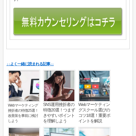
↓↓よく一緒に読まれる記事↓↓
SNS運用挫折者の
Webマーケティン
Webマーケティング
特徴20選！つまず
グスクール選びの
挫折者の特徴25選！
きやすいポイント
コツ18選！重要ポ
改善策を事前に検討
を理解しよう
イントを解説
しよう