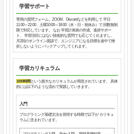
学習サポート
専用の質問フォーム、ZOOM、Discordなどを利用して 平日
11:00～22:00、土曜10:00～18:00（水・日・祝休み）で 回数無制
限で対応しています。 なお 学習計画表の作成、進捗サポー
ト、 学習項目にはない技術的な質問でも応じてくれますし、
月2回のオンライン面談で、エンジニアになる目標を途中で挫
折しないように バックアップしてくれます。
学習カリキュラム
1000時間
という膨大なカリキュラムが用意されています。 具体
的には以下のような流れで実践していきます。
入門
プログラミング基礎文法を習得する時期で以下が カリキュ
ラムに含まれています。
プログラミング入門、 Ruby入門、 開発基礎知識、