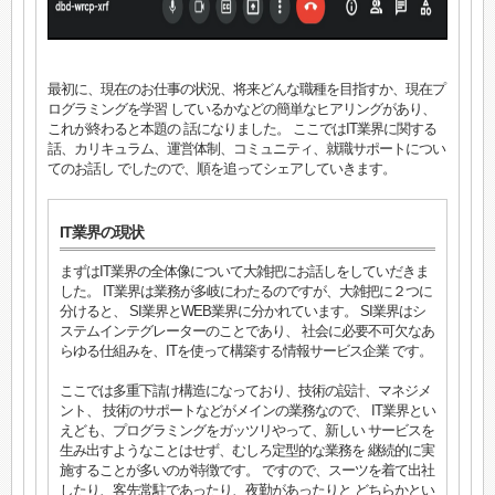
最初に、現在のお仕事の状況、将来どんな職種を目指すか、現在プ
ログラミングを学習 しているかなどの簡単なヒアリングがあり、
これが終わると本題の 話になりました。 ここではIT業界に関する
話、カリキュラム、運営体制、コミュニティ、就職サポートについ
てのお話し でしたので、順を追ってシェアしていきます。
IT業界の現状
まずはIT業界の全体像について大雑把にお話しをしていだきま
した。 IT業界は業務が多岐にわたるのですが、大雑把に２つに
分けると、 SI業界とWEB業界に分かれています。 SI業界はシ
ステムインテグレーターのことであり、 社会に必要不可欠なあ
らゆる仕組みを、ITを使って構築する情報サービス企業 です。
ここでは多重下請け構造になっており、技術の設計、マネジメ
ント、 技術のサポートなどがメインの業務なので、 IT業界とい
えども、プログラミングをガッツリやって、新しい サービスを
生み出すようなことはせず、むしろ定型的な業務を 継続的に実
施することが多いのが特徴です。 ですので、スーツを着て出社
したり、客先常駐であったり、夜勤があったりと どちらかとい