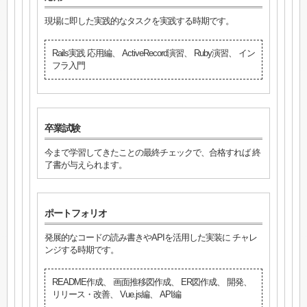
現場に即した実践的なタスクを実践する時期です。
Rails実践 応用編、 ActiveRecord演習、 Ruby演習、 イン
フラ入門
卒業試験
今まで学習してきたことの最終チェックで、合格すれば 終
了書が与えられます。
ポートフォリオ
発展的なコードの読み書きやAPIを活用した実装に チャレ
ンジする時期です。
README作成、 画面推移図作成、 ER図作成、 開発、
リリース・改善、 Vue.js編、 API編