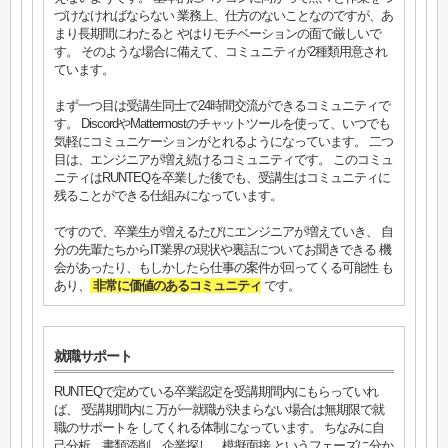
づけなければならない 業務上、仕方のないことなのですが、あ
まり長期間にわたると やはりモチベーションの面で厳しいで
す。 そのような場合に備えて、コミュニティが2種類用意され
ています。
まず一つ目は受講生同士で24時間交流ができるコミュニティで
す。 DiscordやMattermostのチャットツールを使って、いつでも
気軽にコミュニケーションがとれるようになっています。 二つ
目は、エンジニアが増え続けるコミュニティです。 このコミュ
ニティはRUNTEQを卒業した後でも、受講生はコミュニティに
残ることができる仕組みになっています。
ですので、卒業生が増えるたびにエンジニアが増えていき、 自
分の先輩たちからIT業界の現状や裏話についてお聞きできる 機
会があったり、もしかしたら仕事の案件が回ってくる可能性 も
あり、
非常に価値のあるコミュニティ
です。
就職サポート
RUNTEQで定めている卒業認定を受講期間内にもらっていれ
ば、 受講期間内に 万が一就職が決まらない場合は無期限で就
職のサポートを してくれる体制になっています。 ちなみに自
己分析、書類添削、企業探し、模擬面接 というフェーズに分か