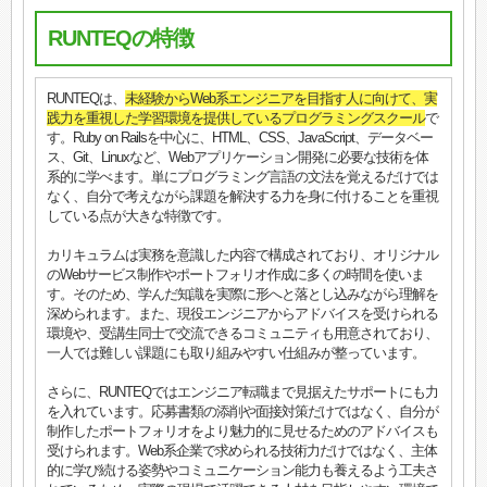
RUNTEQの特徴
RUNTEQは、
未経験からWeb系エンジニアを目指す人に向けて、実
践力を重視した学習環境を提供しているプログラミングスクール
で
す。Ruby on Railsを中心に、HTML、CSS、JavaScript、データベー
ス、Git、Linuxなど、Webアプリケーション開発に必要な技術を体
系的に学べます。単にプログラミング言語の文法を覚えるだけでは
なく、自分で考えながら課題を解決する力を身に付けることを重視
している点が大きな特徴です。
カリキュラムは実務を意識した内容で構成されており、オリジナル
のWebサービス制作やポートフォリオ作成に多くの時間を使いま
す。そのため、学んだ知識を実際に形へと落とし込みながら理解を
深められます。また、現役エンジニアからアドバイスを受けられる
環境や、受講生同士で交流できるコミュニティも用意されており、
一人では難しい課題にも取り組みやすい仕組みが整っています。
さらに、RUNTEQではエンジニア転職まで見据えたサポートにも力
を入れています。応募書類の添削や面接対策だけではなく、自分が
制作したポートフォリオをより魅力的に見せるためのアドバイスも
受けられます。Web系企業で求められる技術力だけではなく、主体
的に学び続ける姿勢やコミュニケーション能力も養えるよう工夫さ