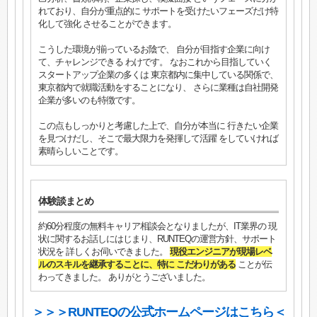
れており、自分が重点的に サポートを受けたいフェーズだけ特
化して強化 させることができます。
こうした環境が揃っているお陰で、 自分が目指す企業に向け
て、チャレンジできる わけです。 なおこれから目指していく
スタートアップ企業の多くは 東京都内に集中している関係で、
東京都内で就職活動をすることになり、 さらに業種は自社開発
企業が多いのも特徴です。
この点もしっかりと考慮した上で、自分が本当に 行きたい企業
を見つけだし、そこで最大限力を発揮して活躍 をしていければ
素晴らしいことです。
体験談まとめ
約60分程度の無料キャリア相談会となりましたが、IT業界の 現
状に関するお話しにはじまり、RUNTEQの運営方針、サポート
状況を 詳しくお伺いできました。
現役エンジニアが現場レベ
ルのスキルを継承することに、特に こだわりがある
ことが伝
わってきました。 ありがとうございました。
＞＞＞RUNTEQの公式ホームページはこちら＜