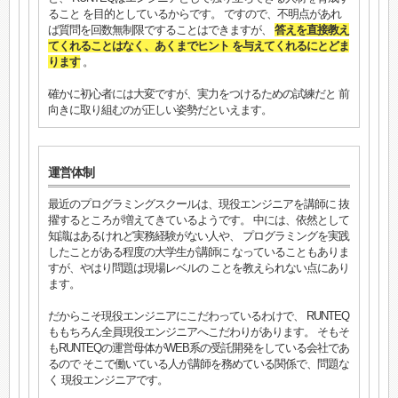
ること を目的としているからです。 ですので、不明点があれ
ば質問を回数無制限ですることはできますが、
答えを直接教え
てくれることはなく、あくまでヒント を与えてくれるにとどま
ります
。
確かに初心者には大変ですが、実力をつけるための試練だと 前
向きに取り組むのが正しい姿勢だといえます。
運営体制
最近のプログラミングスクールは、現役エンジニアを講師に 抜
擢するところが増えてきているようです。 中には、依然として
知識はあるけれど実務経験がない人や、 プログラミングを実践
したことがある程度の大学生が講師に なっていることもありま
すが、やはり問題は現場レベルの ことを教えられない点にあり
ます。
だからこそ現役エンジニアにこだわっているわけで、 RUNTEQ
ももちろん全員現役エンジニアへこだわりがあります。 そもそ
もRUNTEQの運営母体がWEB系の受託開発をしている会社であ
るので そこで働いている人が講師を務めている関係で、問題な
く 現役エンジニアです。