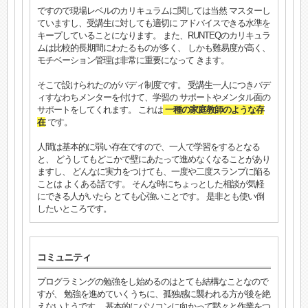
ですので現場レベルのカリキュラムに関しては当然 マスターし
ていますし、受講生に対しても適切に アドバイスできる水準を
キープしていることになります。 また、RUNTEQのカリキュラ
ムは比較的長期間にわたるものが多く、 しかも難易度が高く、
モチベーション管理は非常に重要になって きます。
そこで設けられたのがバディ制度です。 受講生一人につきバデ
ィすなわちメンターを付けて、学習の サポートやメンタル面の
サポートをしてくれます。 これは
一種の家庭教師のような存
在
です。
人間は基本的に弱い存在ですので、一人で学習をするとなる
と、 どうしてもどこかで壁にあたって進めなくなることがあり
ますし、 どんなに実力をつけても、一度や二度スランプに陥る
ことは よくある話です。 そんな時にちょっとした相談が気軽
にできる人がいたら とても心強いことです。 是非とも使い倒
したいところです。
コミュニティ
プログラミングの勉強をし始めるのはとても結構なことなので
すが、 勉強を進めていくうちに、孤独感に襲われる方が後を絶
えないようです。 基本的にパソコンに向かって黙々と作業をつ