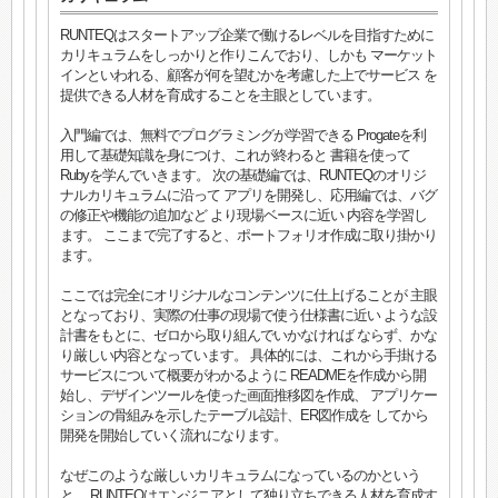
RUNTEQはスタートアップ企業で働けるレベルを目指すために
カリキュラムをしっかりと作りこんでおり、しかも マーケット
インといわれる、顧客が何を望むかを考慮した上でサービス を
提供できる人材を育成することを主眼としています。
入門編では、無料でプログラミングが学習できる Progateを利
用して基礎知識を身につけ、これが終わると 書籍を使って
Rubyを学んでいきます。 次の基礎編では、RUNTEQのオリジ
ナルカリキュラムに沿って アプリを開発し、応用編では、バグ
の修正や機能の追加など より現場ベースに近い 内容を学習し
ます。 ここまで完了すると、ポートフォリオ作成に取り掛かり
ます。
ここでは完全にオリジナルなコンテンツに仕上げることが 主眼
となっており、実際の仕事の現場で使う仕様書に近い ような設
計書をもとに、ゼロから取り組んでいかなければ ならず、かな
り厳しい内容となっています。 具体的には、これから手掛ける
サービスについて概要がわかるように READMEを作成から開
始し、デザインツールを使った画面推移図を作成、 アプリケー
ションの骨組みを示したテーブル設計、ER図作成を してから
開発を開始していく流れになります。
なぜこのような厳しいカリキュラムになっているのかという
と、 RUNTEQはエンジニアとして独り立ちできる人材を育成す