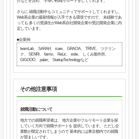
介などを含め、 手厚い転職サポートをしてくれます。
さらに 就職活動中もコミュニティでサポートしてくれますし、
Web系企業の最新情報が入手できる環境ですので、 未経験であ
っても 多くの受講生がWeb系自社開発企業や受託開発企業に内
定しています。
■企業例
teamLab、 SARAH、 icare、 GRACIA、 TRIVE、 ツクリン
ク、 SENRI、 farmo、 ReLic、 estie、 しくみ製作所、
GIGOOO、 palan、 StartupTechnologyなど
その他注意事項
就職活動について
地方での就職希望者は、 地方企業やフルリモート企業を探
していく方向で就職サポートを 提供しています。 ただし企
業数が限定されてしまうので 基本的には東京都内での就職
が望ましいです。