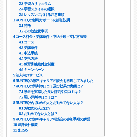
2.3
学習カリキュラム
2.4
学習スタイルの選択
2.5
レッスンにおける注意事項
3
RUNTEQの就職サポートの詳細説明
3.1
特徴
3.2
その他注意事項
4
コース料金・受講条件・申込手続・支払方法等
4.1
コース
4.2
受講条件
4.3
申込手続
4.4
支払方法
4.5
教育訓練給付金制度
4.6
キャンペーン
5
法人向けサービス
6
RUNTEQの無料キャリア相談会を再現してみました
7
RUNTEQの評判や口コミ及び効果の実態は？
7.1
効果を実感した良い評判や口コミは？
7.2
悪い評判や口コミは？
8
RUNTEQがお勧めの人とお勧めでない人は？
8.1
お勧めの人とは？
8.2
お勧めでない人とは？
9
RUNTEQの無料キャリア相談会の参加手順の解説
10
運営会社概要
11
まとめ