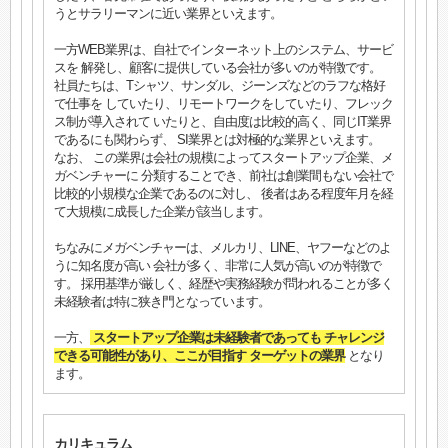
うとサラリーマンに近い業界といえます。
一方WEB業界は、自社でインターネット上のシステム、サービ
スを 解発し、顧客に提供している会社が多いのが特徴です。
社員たちは、Tシャツ、サンダル、ジーンズなどのラフな格好
で仕事を していたり、リモートワークをしていたり、フレック
ス制が導入されて いたりと、自由度は比較的高く、同じIT業界
であるにも関わらず、 SI業界とは対極的な業界といえます。
なお、 この業界は会社の規模によってスタートアップ企業、メ
ガベンチャーに 分類することでき、前社は創業間もない会社で
比較的小規模な企業であるのに対し、 後者はある程度年月を経
て大規模に成長した企業が該当します。
ちなみにメガベンチャーは、メルカリ、LINE、ヤフーなどのよ
うに知名度が高い 会社が多く、非常に人気が高いのが特徴で
す。 採用基準が厳しく、経歴や実務経験が問われることが多く
未経験者は特に狭き門となっています。
一方、
スタートアップ企業は未経験者であっても チャレンジ
できる可能性があり、ここが目指す ターゲットの業界
となり
ます。
カリキュラム