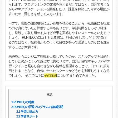
られます。プログラミングの文法を覚えるだけではなく、自分で考えな
がらWebアプリケーションを開発したり、課題を解決したりする場面が
多いため、難しさを感じる人もいます。
一方で、実際の開発現場に近い経験を積めることから、転職後にも役立
つ力が身に付いたと評価する声もあります。学習時間をしっかり確保
し、継続して取り組める人ほど成果を実感しやすいスクールといえるで
しょう。 RUNTEQの口コミを見る際は、評価の良し悪しだけで判断す
るのではなく、投稿者がどのような目標を持って受講したのかにも注目
することが大切です。
未経験からエンジニア転職を目指していたのか、スキルアップを目的と
していたのかによって感じ方は異なります。自分が目指すキャリアや学
習スタイルと照らし合わせながら情報を整理することで、口コミに振り
回されることなく、自分に合ったスクールかどうかを判断しやすくなる
でしょう。 そこで以下に
その詳細
についてまとめてみました。
目次
1
RUNTEQの特徴
2
RUNTEQの学習プログラムの詳細説明
2.1
学習の進め方
2.2
学習サポート