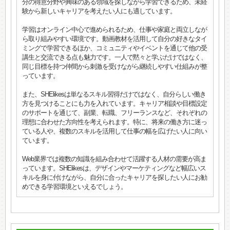
分の得意分野や興味のある領域を探しながら学習できるため、未経
験から新しいキャリアを考えたい人にも適しています。
学習はオンライン中心で進められるため、仕事や家庭と両立しなが
ら取り組みやすい環境です。動画教材を活用して自分の好きなタイ
ミングで学習できるほか、コミュニティやイベントを通じて他の受
講生と交流できる点も魅力です。一人で黙々と学ぶだけではなく、
同じ目標を持つ仲間から刺激を受けながら継続しやすい仕組みが整
っています。
また、SHElikesは単なるスキル習得だけではなく、自分らしい働き
方を見つけることにも力を入れています。キャリア相談や目標設定
のサポートを通じて、副業、転職、フリーランスなど、それぞれの
理想に合わせた方向性を考えられます。特に、将来の働き方に迷っ
ている人や、複数のスキルを活用して仕事の幅を広げたい人に向い
ています。
Web業界では複数の知識を組み合わせて活躍する人材の需要が高ま
っています。SHElikesは、デザインやマーケティングなど幅広いス
キルを身に付けながら、自分に合ったキャリアを探したい人にお勧
めできる学習環境といえるでしょう。