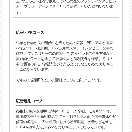
上げたい人、 社内で販売している商品のブランディングしたい
人、 ブランドディレクターとして活躍したい人 に向いていま
す。
広報・PRコース
企業と社会が良い関係性を築くための広報・PRに関する 知識
を学ぶ コース(全6回、1～2ヵ月間)です。 インタビュー記事の
作成、 プレスリリースの執筆、 社内イベントの企画方法など
実践的なワークを通じて 社会の人と信頼関係を構築して 世の
中に価値のある 情報発信ができるようになるための カリキュ
ラムになっています。
ですので 広報PRとして活躍したい人 に向いています。
広告運用コース
Web上の広告の運用に特化した コース(全4回、1ヵ月間)です。
運用型広告の全体戦略の立て方、 目的に合わせた広告媒体や配
信面の選定法、 広告運用における効果測定、改善などを含む
PDCAを回す方法が学べる カリキュラムになっています。