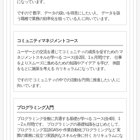
になっています。
ですので 数字、データの扱いを得意にしたい人、 データを扱
う職種で業務の効率化を狙っている人 に向いています。
コミュニティマネジメントコース
ユーザーとの交流を通じてコミュニティの成長を促すための マ
ネジメントスキルが学べる コース(全2回、1ヵ月間)です。 仕事
をよりスムーズに進めるための知識やアイデア を学び、 例題
をもとに施策を考える カリキュラムになっています。
ですので コミュニティの中での活動を円滑に推進したい人 に
向いています。
プログラミング入門
プログラミング全般に共通する基礎が学べる コース(全4回、1
～2ヵ月間)です。 プログラミングの基礎知識をはじめとして、
プログラミング言語GASや 作業自動化プログラミングなど 実
際の業務に役立つ実践的なスキルが身に付く カリキュラムにな