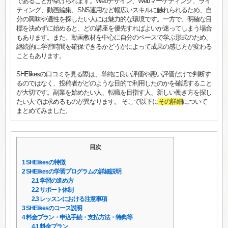
であることが挙げられます。Webデザイン、Webマーケティング、ライ
ティング、動画編集、SNS運用など幅広いスキルに触れられるため、自
分の興味や適性を探したい人には魅力的な環境です。一方で、明確な目
標を決めずに始めると、どの講座を優先すればよいか迷ってしまう場合
もあります。また、動画教材を中心に自分のペースで学ぶ形式のため、
継続的に学習時間を確保できるかどうかによって成果の感じ方が変わる
こともあります。
SHElikesの口コミを見る際は、単純に良い評価や悪い評価だけで判断す
るのではなく、投稿者がどのような目的で利用したのかを確認すること
が大切です。副業を始めたい人、転職を目指す人、新しい働き方を探し
たい人では求めるものが異なります。 そこで以下に
その詳細
について
まとめてみました。
目次
1
SHElikesの特徴
2
SHElikesの学習プログラムの詳細説明
2.1
学習の進め方
2.2
サポート体制
2.3
レッスンにおける注意事項
3
SHElikesのコース説明
4
料金プラン・申込手続・支払方法・特典等
4.1
料金プラン