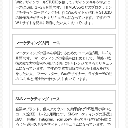
WebデザインツールSTUDIOを使ってデザインスキルを学ぶ コ
ース(全6回、1～2ヵ月間)です。 HTML/CSSなどのプログラミン
グを使った コーディングをせずにWebサイトが作れる STUDIO
の操作方法が学べる カリキュラムになっています。 ですので
Webサイトを簡単に制作したい人 に向いています。
マーケティング入門コース
マーケティングの基本を学習するための コース(全3回、1～2ヵ
月間)です。 マーケティングの定義をはじめとして、 戦略・戦
術の立て方や実例を用いた分析にチャレンジ できるカリキュラ
ムになっています。 ですので 顧客目線で売れる仕組みを作り
をしたい人、 マーケッター、Webデザイナー、ライター等の他
の スキルと掛け合わせたい人 に向いています。
SNSマーケティングコース
企業やブランド、個人アカウントの効果的なSNS運用が学べる
コース(全3回、1～2ヵ月間)です。 SNSマーケティングの基礎知
識や、 Twitter、Instagram、YouTubeを 使ってそれぞれの特徴に
応じた 運用スキルを学ベる カリキュラムになっています。 で