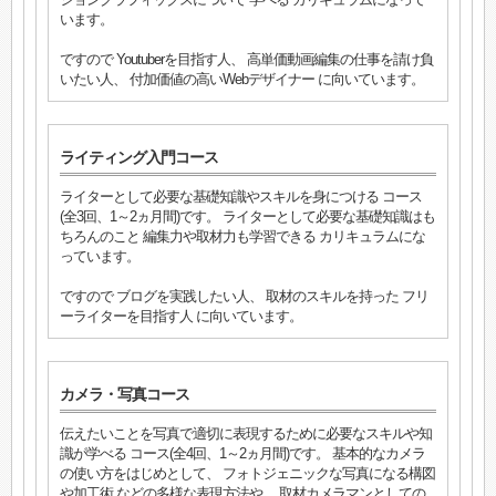
います。
ですので Youtuberを目指す人、 高単価動画編集の仕事を請け負
いたい人、 付加価値の高いWebデザイナー に向いています。
ライティング入門コース
ライターとして必要な基礎知識やスキルを身につける コース
(全3回、1～2ヵ月間)です。 ライターとして必要な基礎知識はも
ちろんのこと 編集力や取材力も学習できる カリキュラムにな
っています。
ですので ブログを実践したい人、 取材のスキルを持った フリ
ーライターを目指す人 に向いています。
カメラ・写真コース
伝えたいことを写真で適切に表現するために必要なスキルや知
識が学べる コース(全4回、1～2ヵ月間)です。 基本的なカメラ
の使い方をはじめとして、 フォトジェニックな写真になる構図
や加工術 などの多様な表現方法や、 取材カメラマンとしての