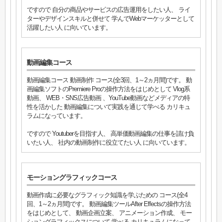
ですので 自分の商品やサービスの広告運用をしたい人、 ライ
ターやデザインスキルと併せて 学んでWebマーケッターとして
活躍したい人 に向いています。
動画編集コース
動画編集コース 動画制作 コース(全3回、1～2ヵ月間)です。 動
画編集ソフトのPremiere Proの操作方法をはじめとして Vlog系
動画、 WEB・SNS広告動画 、YouTube動画などメディアの特
性を活かした 動画編集について実践を通じて学べる カリキュ
ラムになっています。
ですので Youtuberを目指す人、 高単価動画編集の仕事を請け負
いたい人、 社内の動画制作に役立てたい人 に向いています。
モーショングラフィックコース
動画作成に必要なグラフィック知識を学ぶための コース(全4
回、1～2ヵ月間)です。 動画編集ツールAfter Effectsの操作方法
をはじめとして、 動画企画立案、 アニメーション作成、 モー
ショングラフィックスについて 学べる カリキュラムになって