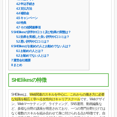
4.2
申込手続き
4.3
支払方法
4.4
補助金
4.5
キャンペーン
4.6
特典
4.7
その他関連事項
5
SHElikesの評判や口コミ及び効果の実態は？
5.1
効果を実感した良い評判や口コミは？
5.2
悪い評判や口コミは？
6
SHElikesがお勧めの人とお勧めでない人は？
6.1
お勧めの人とは？
6.2
お勧めでない人とは？
7
運営会社概要
8
まとめ
SHElikesの特徴
SHElikesは、
Web関連のスキルを中心に、これからの働き方に必要
な知識を幅広く学べる女性向けキャリアスクール
です。Webデザイ
ン、Webマーケティング、ライティング、SNS運用、動画編集な
ど、多様な分野の講座が用意されており、一つの専門分野だけでは
なく複数のスキルを組み合わせて身に付けられる点が特徴です。自