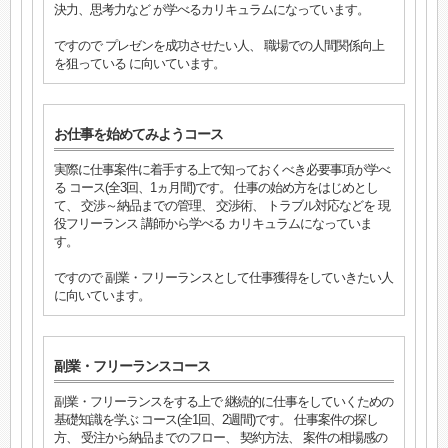
決力、思考力など が学べるカリキュラムになっています。
ですので プレゼンを成功させたい人、 職場での人間関係向上
を狙っている に向いています。
お仕事を始めてみようコース
実際に仕事案件に着手する上で知っておくべき必要事項が学べ
る コース(全3回、1ヵ月間)です。 仕事の始め方をはじめとし
て、 交渉～納品までの管理、 交渉術、 トラブル対応などを 現
役フリーランス 講師から学べる カリキュラムになっていま
す。
ですので 副業・フリーランスとして仕事獲得をしていきたい人
に向いています。
副業・フリーランスコース
副業・フリーランスをする上で 継続的に仕事をしていくための
基礎知識を学ぶ コース(全1回、2週間)です。 仕事案件の探し
方、 受注から納品までのフロー、 契約方法、 案件の相場感の