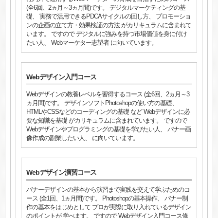
(全6回、2ヵ月～3ヵ月間)です。 デジタルマーケティングの基
礎、 実務で活用できるPDCAサイクルの回し方、 プロモーショ
ンの企画の立て方・効果検証の方法 がカリキュラムに含まれて
います。 ですので デジタルに強みを持つ市場価値を身に付け
たい人、 Webマーケター志望者 に向いています。
Webデザイン入門コース
Webデザインの教養レベルを習得するコース (全6回、2ヵ月～3
ヵ月間)です。 デザインソフトPhotoshopの使い方の基礎、
HTMLやCSSなどのコーディングの基礎 など Webデザインに必
要な知識を基礎 がカリキュラムに含まれています。 ですので
Webデザインやプログラミングの基礎を学びたい人、 バナー画
像作成の副業したい人、 に向いています。
Webデザイン演習コース
バナーデザインの基本から演習まで実践を交えて学ぶためのコ
ース (全1回、1ヵ月間)です。 Photoshopの基本操作、 バナー制
作の基本をはじめとして プロが実際に取り入れているデザイン
のポイントが 学べます。 ですので Webデザイン入門コース修