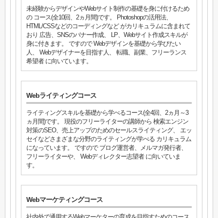
未経験からデザインやWebサイト制作の基礎を身に付けるため
の コース(全10回、2ヵ月間)です。 Photoshopの活用法、
HTML/CSSなどのコーディングなど がカリキュラムに含まれて
おり 広告、SNSのバナー作成、 LP、Webサイト作成スキルが
身に付きます。 ですので Webデザインを基礎から学びたい
人、 Webデザイナーを目指す人、 転職、副業、フリーランス
希望者 に向いています。
Webライティングコース
ライティングスキルを基礎から学べるコース(全4回、2ヵ月～3
ヵ月間)です。 現役のフリーライターの講師から 検索エンジン
対策のSEO、売上アップのためのセールスライティング、 エッ
セイなどさまざまな分野のライティングが学べる カリキュラム
になっています。 ですので ブログ運営者、メルマガ発行者、
フリーライターや、 Webディレクター志望者 に向いていま
す。
Webマーケティングコース
社内外で通用するWebマーケターの育成を目指すためのコース