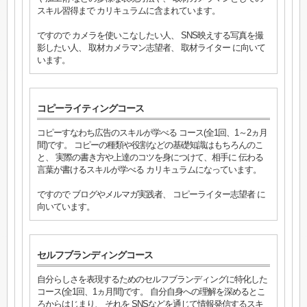
スキル習得まで カリキュラムに含まれています。
ですので カメラを使いこなしたい人、 SNS映えする写真を撮
影したい人、 取材カメラマン志望者、 取材ライター に向いて
います。
コピーライティングコース
コピーすなわち広告のスキルが学べる コース(全1回、1～2ヵ月
間)です。 コピーの種類や役割などの基礎知識はもちろんのこ
と、 実際の書き方や上達のコツを身につけて、相手に 伝わる
言葉が書けるスキルが学べる カリキュラムになっています。
ですので ブログやメルマガ実践者、 コピーライター志望者 に
向いています。
セルフブランディングコース
自分らしさを表現するためのセルフブランディングに特化した
コース(全1回、1ヵ月間)です。 自分自身への理解を深めるとこ
ろからはじまり、 それを SNSなどを通じて情報発信するスキ