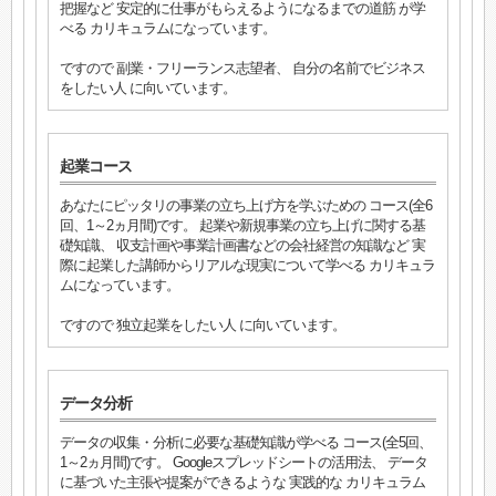
把握など 安定的に仕事がもらえるようになるまでの道筋 が学
べる カリキュラムになっています。
ですので 副業・フリーランス志望者、 自分の名前でビジネス
をしたい人 に向いています。
起業コース
あなたにピッタリの事業の立ち上げ方を学ぶための コース(全6
回、1～2ヵ月間)です。 起業や新規事業の立ち上げに関する基
礎知識、 収支計画や事業計画書などの会社経営の知識など 実
際に起業した講師からリアルな現実について学べる カリキュラ
ムになっています。
ですので 独立起業をしたい人 に向いています。
データ分析
データの収集・分析に必要な基礎知識が学べる コース(全5回、
1～2ヵ月間)です。 Googleスプレッドシートの活用法、 データ
に基づいた主張や提案ができるような 実践的な カリキュラム