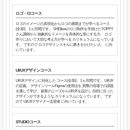
ロゴ・CIコース
ロゴのイメージの具現化からロゴの展開までが学べるコース
(全3回、1ヵ月間)です。 SHElikesのロゴ制作を手掛けたYOPPY
さん講師から 抽象的なイメージを具体的な形にする力、 ロゴ
作りにおいて大切な考え方が学べる カリキュラムになっていま
す。 ですので ロゴデザインスキルに磨きをかけたい人、 に向
いています。
UI/UXデザインコース
UI/UXデザインに特化した コース(全3回、1ヵ月間)です。 UI/UX
の定義、 デザインツールFigmaの使用法を 実際の現場での課題
を通して学び、 顧客のニーズからUI/UXを設計し 目的に沿った
デザインができるような カリキュラムになっています。 です
ので UI/UXデザイナー志望者 に向いています。
STUDIOコース