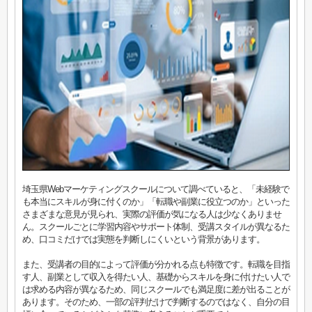
埼玉県Webマーケティングスクールについて調べていると、「未経験で
も本当にスキルが身に付くのか」「転職や副業に役立つのか」といった
さまざまな意見が見られ、実際の評価が気になる人は少なくありませ
ん。スクールごとに学習内容やサポート体制、受講スタイルが異なるた
め、口コミだけでは実態を判断しにくいという背景があります。
また、受講者の目的によって評価が分かれる点も特徴です。転職を目指
す人、副業として収入を得たい人、基礎からスキルを身に付けたい人で
は求める内容が異なるため、同じスクールでも満足度に差が出ることが
あります。そのため、一部の評判だけで判断するのではなく、自分の目