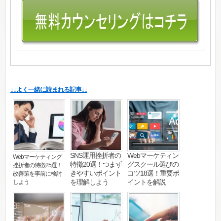
↓↓よく一緒に読まれる記事↓↓
SNS運用挫折者の
Webマーケティン
Webマーケティング
特徴20選！つまず
グスクール選びの
挫折者の特徴25選！
きやすいポイント
コツ18選！重要ポ
改善策を事前に検討
を理解しよう
イントを解説
しよう