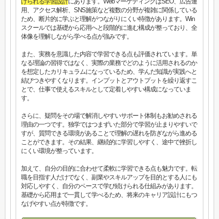
げられる学習設計
にあります。WebマーケティングはSEO、広告運
用、アクセス解析、SNS施策など複数の分野が複雑に関係している
ため、断片的に学ぶと理解がつながりにくい特徴があります。Win
スクールでは基礎から応用へと段階的に進む構成が整っており、全
体像を理解しながら学べる点が強みです。
また、実務を意識した内容で学習できる点も評価されています。単
なる理論の習得ではなく、実際の業務でどのように活用されるのか
を想定したカリキュラムになっているため、学んだ知識が実践へと
結びつきやすくなります。インプットとアウトプットを繰り返すこ
とで、仕事で使えるスキルとして定着しやすい構成になっていま
す。
さらに、疑問をその場で解消しやすいサポート体制もお勧めされる
理由の一つです。独学ではつまずいた部分で学習が止まりやすいで
すが、質問できる環境があることで理解の遅れを防ぎながら進める
ことができます。その結果、継続的に学習しやすく、途中で挫折し
にくい環境が整っています。
加えて、自分の目的に合わせて柔軟に学習できる点も魅力です。転
職を目指す人だけでなく、副業やスキルアップを目的とする人にも
対応しやすく、自分のペースで学び続けられる仕組みがあります。
基礎から応用まで一貫して学べるため、将来のキャリア設計にもつ
なげやすい点が特徴です。