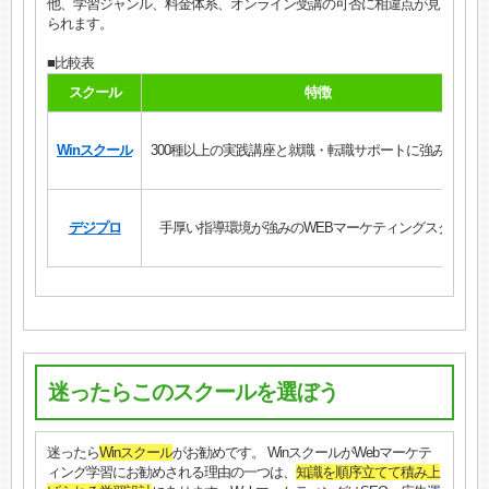
他、学習ジャンル、料金体系、オンライン受講の可否に相違点が見
られます。
■比較表
スクール
特徴
Winスクール
300種以上の実践講座と就職・転職サポートに強みを発揮
デジプロ
手厚い指導環境が強みのWEBマーケティングスクール
迷ったらこのスクールを選ぼう
迷ったら
Winスクール
がお勧めです。 WinスクールがWebマーケテ
ィング学習にお勧めされる理由の一つは、
知識を順序立てて積み上