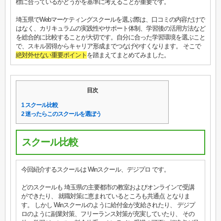
標に合っているかどうかを基準に考えることが重要です。
埼玉県でWebマーケティングスクールを選ぶ際は、口コミの内容だけで
はなく、カリキュラムの実践性やサポート体制、学習後の活用方法など
を総合的に比較することが大切です。自分に合った学習環境を選ぶこと
で、スキル習得からキャリア形成までつなげやすくなります。 そこで
絶対外せない重要ポイント
を踏まえてまとめてみました。
目次
1
スクール比較
2
迷ったらこのスクールを選ぼう
スクール比較
今回紹介するスクールは Winスクール、デジプロ です。
どのスクールも 埼玉県の主要都市の教室およびオンラインで受講
ができたり、 就職対策に恵まれているところも共通点 となりま
す。 しかし Winスクールのように給付金が支給されたり、 デジプ
ロのように副業対策、フリーランス対策が充実していたり、 その